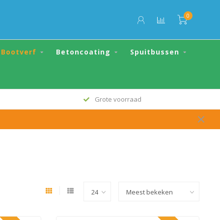
0
Bootverf
Betoncoating
Spuitbussen
Altijd de scherpste prijs