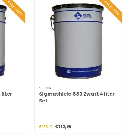
SALE -45%
SALE -50%
SIGMA
liter
Sigmashield 880 Zwart 4 liter
Set
€112,95
€226,43