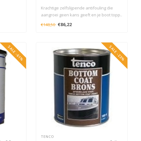
Krachtige zelfslijpende antifouling die
aangroei geen kans geeft en je boot topp..
€86,22
€148,50
SALE -61%
SALE -23%
TENCO