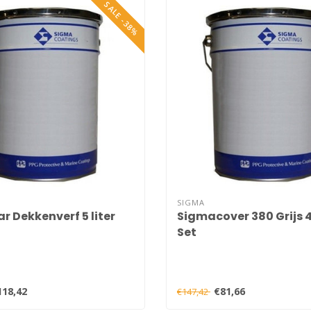
SALE -38%
SIGMA
 Dekkenverf 5 liter
Sigmacover 380 Grijs 4 
Set
118,42
€81,66
€147,42