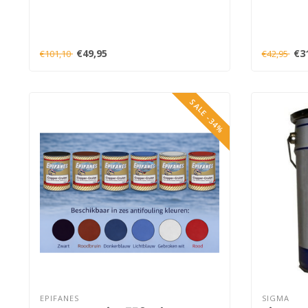
€49,95
€3
€101,10
€42,95
SALE -34%
EPIFANES
SIGMA