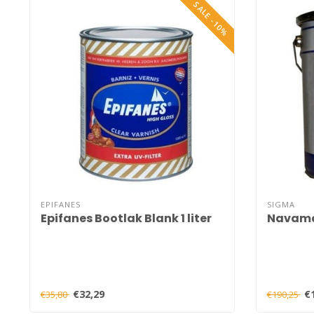
SALE -10%
EPIFANES
SIGMA
Epifanes Bootlak Blank 1 liter
Navamar
€32,29
€
€35,80
€190,25