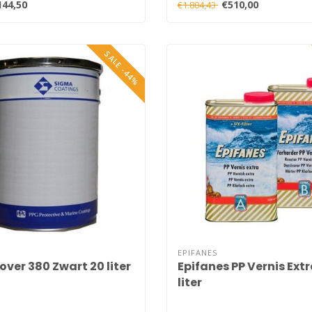
144,50
€510,00
€1.804,43
SALE -44%
EPIFANES
ver 380 Zwart 20 liter
Epifanes PP Vernis Extra
liter