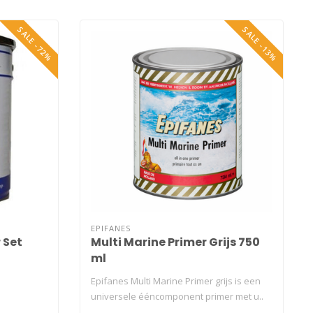
SALE -72%
SALE -13%
EPIFANES
 Set
Multi Marine Primer Grijs 750
ml
Epifanes Multi Marine Primer grijs is een
universele ééncomponent primer met u..