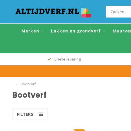
.
Merken
Lakken en grondverf
Muurve
Alle topmerken
.
/
Bootverf
Bootverf
FILTERS