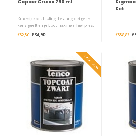
Copper Cruise 750 ml
Sigmacov
Set
Krachtige antifouling die aangroei geen
kans geeft en je boot maximaal laat pres..
€34,90
€
€52,50
€558,83
SALE -27%