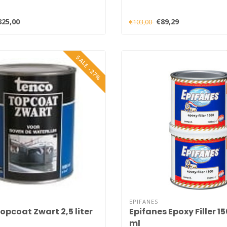
325,00
€89,29
€103,00
SALE -27%
EPIFANES
opcoat Zwart 2,5 liter
Epifanes Epoxy Filler 1
ml