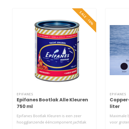
SALE -10%
EPIFANES
EPIFANES
Epifanes Bootlak Alle Kleuren
Copper-
750 ml
liter
Epifanes Bootlak Kleuren is een zeer
Maximale 
hoogglanzende ééncomponent jachtlak
voor grote
met u..
zelfsl..