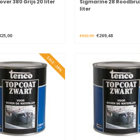
er 380 Grijs 20 liter
Sigmarine 28 Roodbru
liter
325,00
€269,48
€692,90
SALE -28%