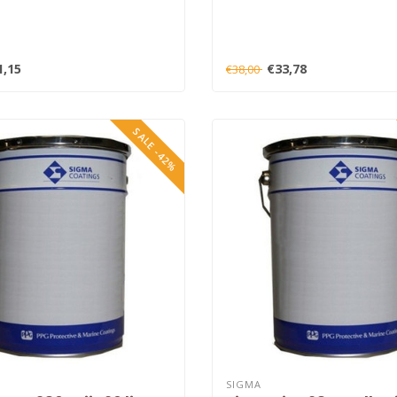
1,15
€33,78
€38,00
SALE -42%
SIGMA