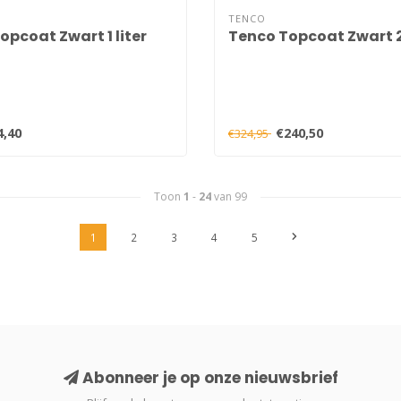
TENCO
opcoat Zwart 1 liter
Tenco Topcoat Zwart 25
4,40
€240,50
€324,95
Toon
1
-
24
van 99
1
2
3
4
5
Abonneer je op onze nieuwsbrief