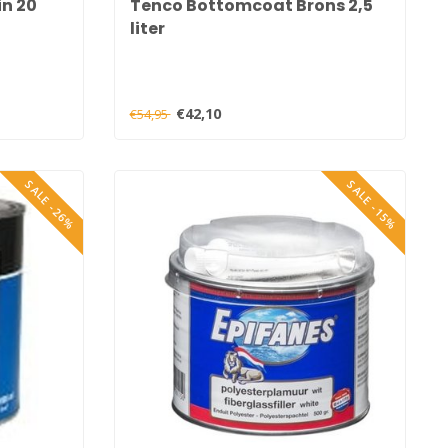
in 20
Tenco Bottomcoat Brons 2,5
liter
€42,10
€54,95
SALE -26%
SALE -15%