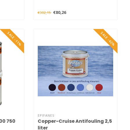
€80,26
€302,15
SALE -11%
SALE -42%
EPIFANES
500 750
Copper-Cruise Antifouling 2,5
liter