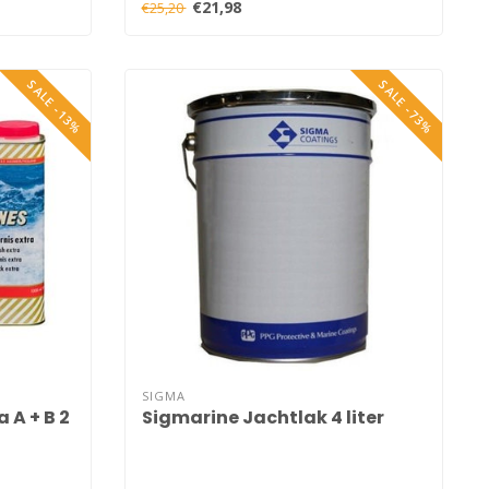
€21,98
€25,20
SALE -13%
SALE -73%
SIGMA
 A + B 2
Sigmarine Jachtlak 4 liter