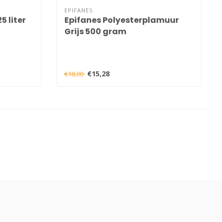
EPIFANES
 liter
Epifanes Polyesterplamuur
Grijs 500 gram
€15,28
€18,00