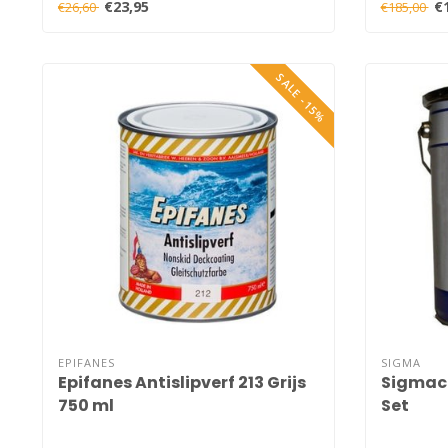
€23,95
€
€26,60
€185,00
SALE -15%
EPIFANES
SIGMA
Epifanes Antislipverf 213 Grijs
Sigmaco
750 ml
Set