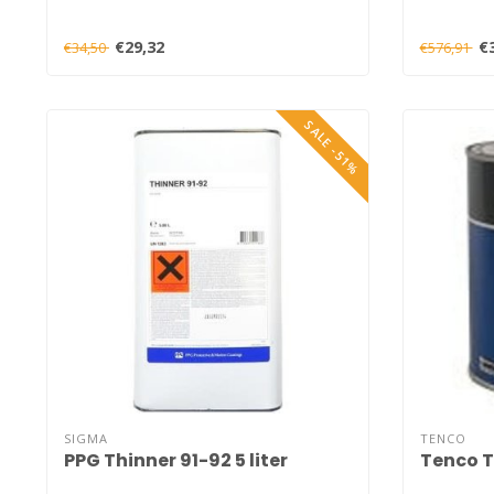
€29,32
€
€34,50
€576,91
SALE -51%
SIGMA
TENCO
PPG Thinner 91-92 5 liter
Tenco T