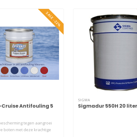
SALE -22%
SIGMA
Cruise Antifouling 5
Sigmadur 550H 20 liter
bescherming tegen aangroei
re boten met deze krachtige