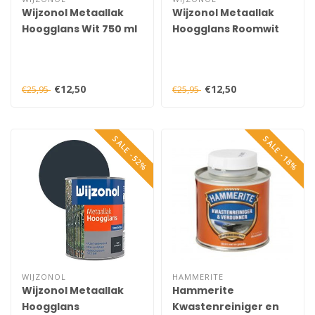
Wijzonol Metaallak
Wijzonol Metaallak
Hoogglans Wit 750 ml
Hoogglans Roomwit
9235 750 ml
€12,50
€12,50
€25,95
€25,95
SALE -52%
SALE -18%
WIJZONOL
HAMMERITE
Wijzonol Metaallak
Hammerite
Hoogglans
Kwastenreiniger en