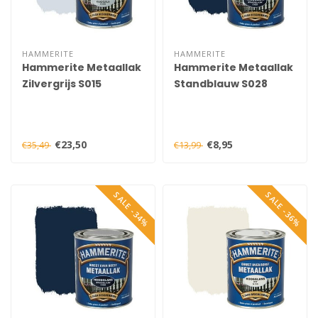
HAMMERITE
HAMMERITE
Hammerite Metaallak
Hammerite Metaallak
Zilvergrijs S015
Standblauw S028
Hoogglans 750 ml
Hoogglans 250 ml
€23,50
€8,95
€35,49
€13,99
SALE -34%
SALE -36%