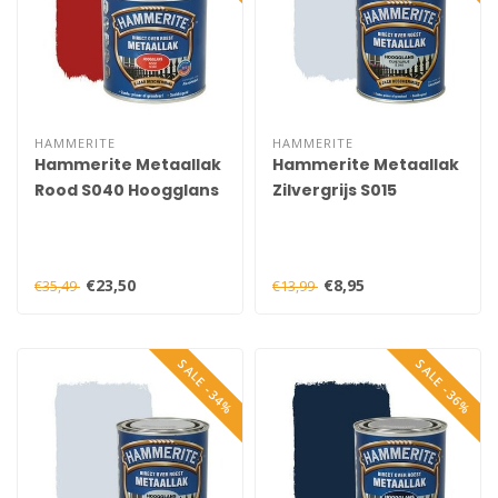
HAMMERITE
HAMMERITE
Hammerite Metaallak
Hammerite Metaallak
Rood S040 Hoogglans
Zilvergrijs S015
750 ml
Hoogglans 250 ml
€23,50
€8,95
€35,49
€13,99
SALE -34%
SALE -36%