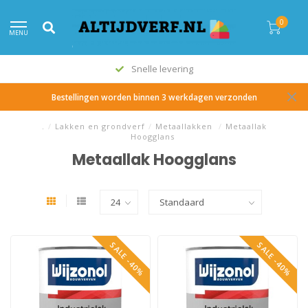
0
MENU
Alle topmerken
Bestellingen worden binnen 3 werkdagen verzonden
.
/
Lakken en grondverf
/
Metaallakken
/
Metaallak
Hoogglans
Metaallak Hoogglans
SALE -40%
SALE -40%