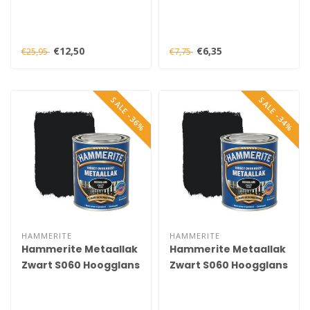
Koningsblauw 9226
Verdunner 250 ml
750 ml
€12,50
€6,35
€25,95
€7,75
SALE -36%
SALE -34%
HAMMERITE
HAMMERITE
Hammerite Metaallak
Hammerite Metaallak
Zwart S060 Hoogglans
Zwart S060 Hoogglans
250 ml
750 ml