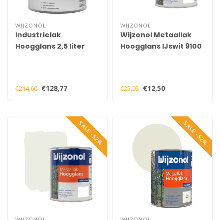
WIJZONOL
WIJZONOL
Industrielak
Wijzonol Metaallak
Hoogglans 2,5 liter
Hoogglans IJswit 9100
750 ml
€128,77
€12,50
€214,60
€25,95
SALE -52%
SALE -52%
WIJZONOL
WIJZONOL