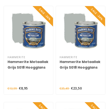
SALE -36%
SALE -34%
HAMMERITE
HAMMERITE
Hammerite Metaallak
Hammerite Metaallak
Grijs S018 Hoogglans
Grijs S018 Hoogglans
250 ml
750 ml
€8,95
€23,50
€13,99
€35,49