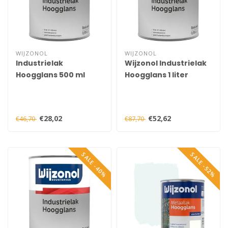
WIJZONOL
WIJZONOL
Industrielak
Wijzonol Industrielak
Hoogglans 500 ml
Hoogglans 1 liter
€28,02
€52,62
€46,70
€87,70
SALE -40%
SALE -52%