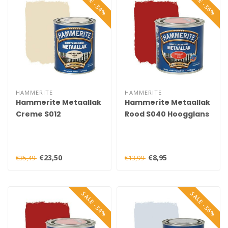
SALE -34%
SALE -36%
HAMMERITE
HAMMERITE
Hammerite Metaallak
Hammerite Metaallak
Creme S012
Rood S040 Hoogglans
Hoogglans 750 ml
250 ml
€23,50
€8,95
€35,49
€13,99
SALE -34%
SALE -36%