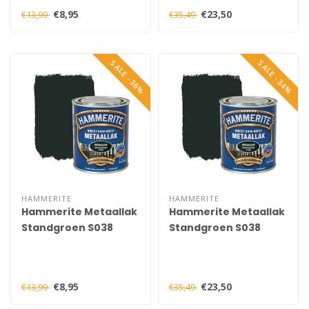
€8,95
€23,50
€13,99
€35,49
SALE -36%
SALE -34%
HAMMERITE
HAMMERITE
Hammerite Metaallak
Hammerite Metaallak
Standgroen S038
Standgroen S038
Hoogglans 250 ml
Hoogglans 750 ml
€8,95
€23,50
€13,99
€35,49