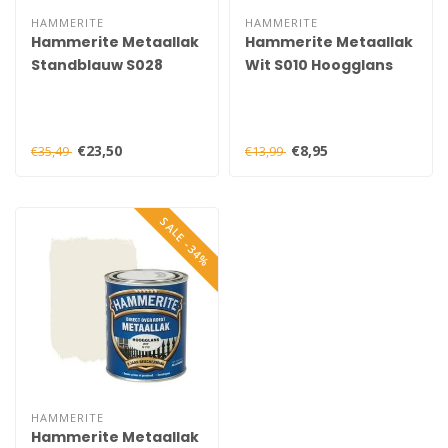
HAMMERITE
HAMMERITE
Hammerite Metaallak
Hammerite Metaallak
Standblauw S028
Wit S010 Hoogglans
Hoogglans 750 ml
250 ml
€23,50
€8,95
€35,49
€13,99
SALE -34%
HAMMERITE
Hammerite Metaallak