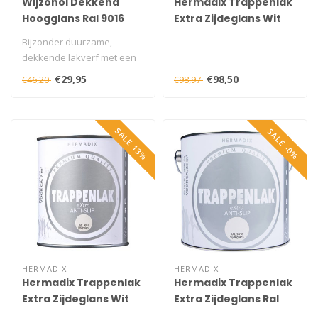
Wijzonol Dekkend
Hermadix Trappenlak
Hoogglans Ral 9016
Extra Zijdeglans Wit
750 ml
2,5 liter
Bijzonder duurzame,
dekkende lakverf met een
fraaie hoogglans op basis
€29,95
€98,50
€46,20
€98,97
van alkyd..
SALE 13%
SALE -0%
HERMADIX
HERMADIX
Hermadix Trappenlak
Hermadix Trappenlak
Extra Zijdeglans Wit
Extra Zijdeglans Ral
750 ml
9010 2,5 liter