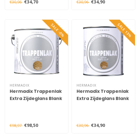
€34,70
€34,90
€30,96
€30,96
SALE 13%
SALE -0%
HERMADIX
HERMADIX
Hermadix Trappenlak
Hermadix Trappenlak
Extra Zijdeglans Blank
Extra Zijdeglans Blank
2,5 liter
750 ml
€98,50
€34,90
€98,97
€30,96