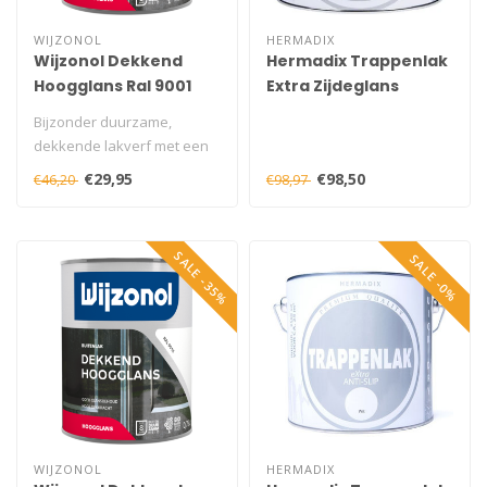
WIJZONOL
HERMADIX
Wijzonol Dekkend
Hermadix Trappenlak
Hoogglans Ral 9001
Extra Zijdeglans
750 ml
Taupe 2,5 liter
Bijzonder duurzame,
dekkende lakverf met een
fraaie hoogglans op basis
€29,95
€98,50
€46,20
€98,97
van alkyd..
SALE -35%
SALE -0%
WIJZONOL
HERMADIX