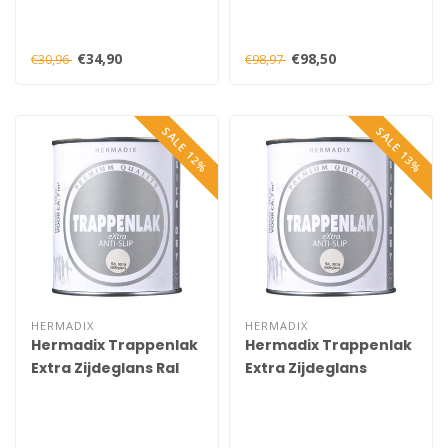
€34,90
€98,50
€30,96
€98,97
SALE 12%
SALE 13%
HERMADIX
HERMADIX
Hermadix Trappenlak
Hermadix Trappenlak
Extra Zijdeglans Ral
Extra Zijdeglans
9010 750 ml
Taupe 750 ml