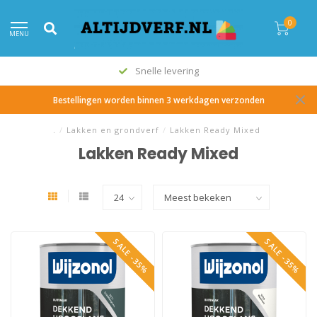
0
MENU
Snelle levering
Bestellingen worden binnen 3 werkdagen verzonden
.
/
Lakken en grondverf
/
Lakken Ready Mixed
Lakken Ready Mixed
SALE -35%
SALE -35%