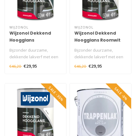
WIJZONOL
WIJZONOL
Wijzonol Dekkend
Wijzonol Dekkend
Hoogglans
Hoogglans Roomwit
Grachtengroen 9277
9235 750 ml
Bijzonder duurzame,
Bijzonder duurzame,
750 ml
dekkende lakverf met een
dekkende lakverf met een
fraaie hoogglans op basis
fraaie hoogglans op basis
€29,95
€29,95
€46,20
€46,20
van alkyd..
van alkyd..
SALE -35%
SALE -0%