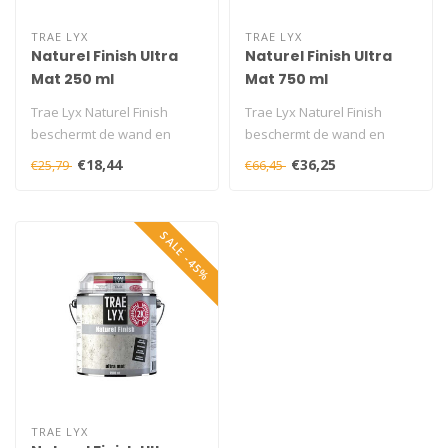
TRAE LYX
TRAE LYX
Naturel Finish Ultra
Naturel Finish Ultra
Mat 250 ml
Mat 750 ml
Trae Lyx Naturel Finish
Trae Lyx Naturel Finish
beschermt de wand en
beschermt de wand en
geeft deze een ultra matte
geeft deze een ultra matte
€18,44
€36,25
€25,79
€66,45
uitstral..
uitstral..
SALE -45%
TRAE LYX