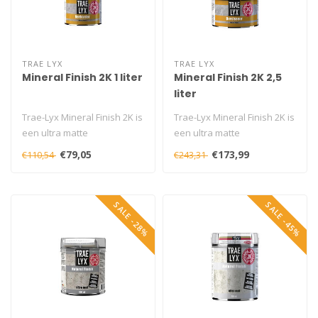
TRAE LYX
TRAE LYX
Mineral Finish 2K 1 liter
Mineral Finish 2K 2,5
liter
Trae-Lyx Mineral Finish 2K is
Trae-Lyx Mineral Finish 2K is
een ultra matte
een ultra matte
watergedragen 2
watergedragen 2
€79,05
€173,99
€110,54
€243,31
componenten coatin..
componenten coatin..
SALE -28%
SALE -45%