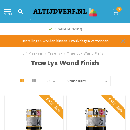
0
MENU
Snelle levering
Bestellingen worden binnen 3 werkdagen verzonden
.
/
Merken
/
Trae lyx
/
Trae Lyx Wand Finish
Trae Lyx Wand Finish
SALE -28%
SALE -28%