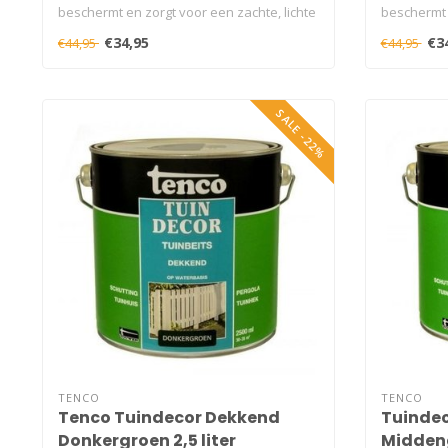
beschermt en zorgt voor een zachte, lichte
beschermt e
ui..
€34,95
€3
€44,95
€44,95
SALE -22%
TENCO
TENCO
Tenco Tuindecor Dekkend
Tuinde
Donkergroen 2,5 liter
Middeng