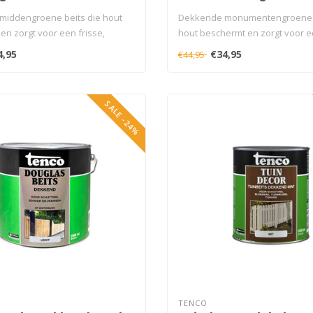
iddengroene beits die hout
Dekkende monumentengroene b
en zorgt voor een frisse,
hout beschermt en zorgt voor 
klassieke, ..
4,95
€34,95
€44,95
SALE -24%
TENCO