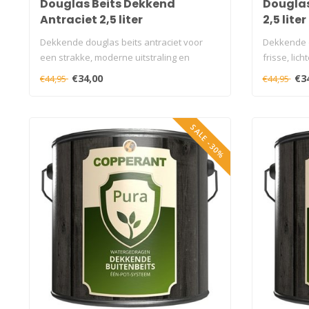
Douglas Beits Dekkend
Douglas
Antraciet 2,5 liter
2,5 liter
Dekkende douglas beits antraciet voor
Dekkende d
een strakke, moderne uitstraling en
frisse, lich
langdu..
€34,00
€3
€44,95
€44,95
SALE -30%