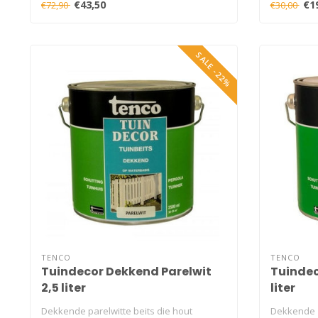
€43,50
€1
€72,90
€30,00
SALE -22%
TENCO
TENCO
Tuindecor Dekkend Parelwit
Tuindec
2,5 liter
liter
Dekkende parelwitte beits die hout
Dekkende z