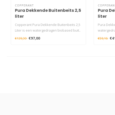
COPPERANT
COPPERAN
Pura Dekkende Buitenbeits 2,5
Pura De
liter
liter
Copperant Pura Dekkende Buitenbeits 2,5
Pura Dekken
Liter is een watergedragen biobased buit..
watergedra
h..
€97,00
€4
€139,30
€59,16