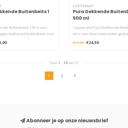
T
COPPERANT
kkende Buitenbeits 1
Pura Dekkende Buiten
500 ml
de Buitenbeits 1 ltr is een
Copperant Pura Dekkende Buite
gen biobased buitenbeits voor
ml is een duurzame watergedr
buitenb..
1,00
€24,50
€31,90
Toon
1
-
24
van 27
1
2
Abonneer je op onze nieuwsbrief