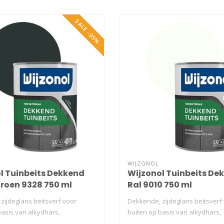
SALE -35%
WIJZONOL
l Tuinbeits Dekkend
Wijzonol Tuinbeits De
roen 9328 750 ml
Ral 9010 750 ml
zijdeglans beitsverf voor
Dekkende, zijdeglans beitsverf
basis van alkydhars,
buiten op basis van alkydhars,
er..
terpentinever..