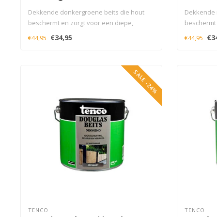
Dekkende donkergroene beits die hout
Dekkende m
beschermt en zorgt voor een diepe,
beschermt 
rustige ..
natuurl..
€34,95
€3
€44,95
€44,95
SALE -24%
TENCO
TENCO