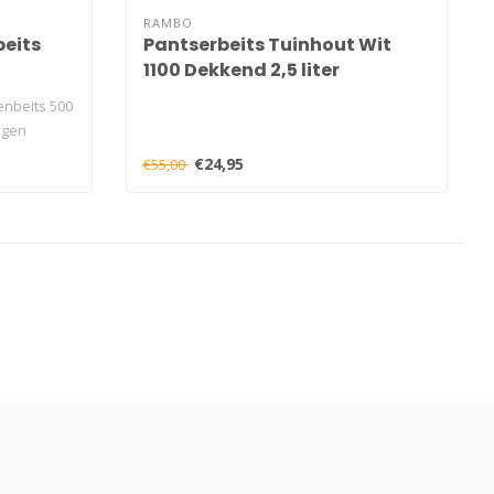
RAMBO
beits
Pantserbeits Tuinhout Wit
1100 Dekkend 2,5 liter
nbeits 500
agen
€24,95
€55,00