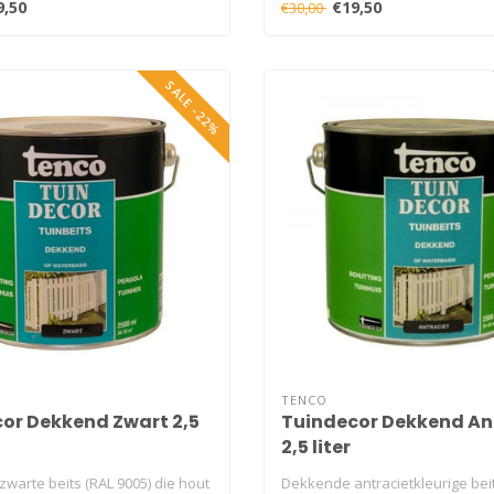
9,50
€19,50
€30,00
SALE -22%
TENCO
or Dekkend Zwart 2,5
Tuindecor Dekkend An
2,5 liter
warte beits (RAL 9005) die hout
Dekkende antracietkleurige beit