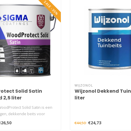
SALE -35%
WIJZONOL
tect Solid Satin
Wijzonol Dekkend Tuinb
2,5 liter
liter
oodProtect Solid Satin is een
en, dekkende beits voor
126,50
€24,73
€44,50