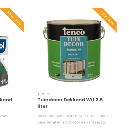
SALE -35%
SALE -22%
TENCO
kkend
Tuindecor Dekkend Wit 2,5
liter
 voor
Dekkende witte beits (RAL 9010) die hout
beschermt en zorgt voor een frisse, str..