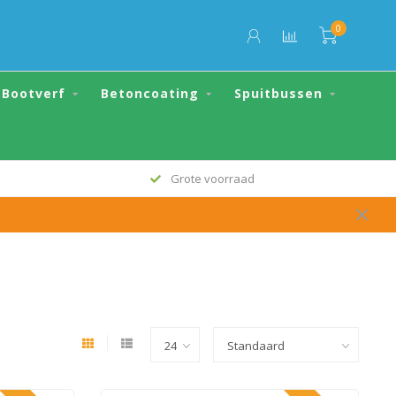
0
Bootverf
Betoncoating
Spuitbussen
Altijd de scherpste prijs