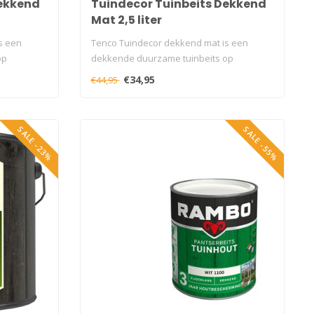
Dekkend
Tuindecor Tuinbeits Dekkend
Mat 2,5 liter
s een
Tenco Tuindecor dekkend mat is een
op
dekkende duurzame tuinbeits op
acrylbasis met..
€34,95
€44,95
SALE -23%
SALE -55%