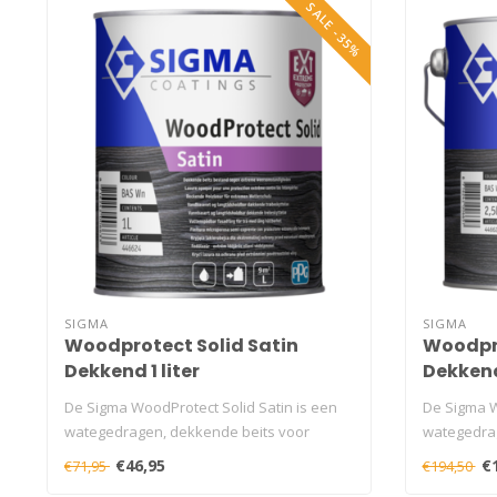
SALE -35%
SIGMA
SIGMA
Woodprotect Solid Satin
Woodpro
Dekkend 1 liter
Dekkend 
De Sigma WoodProtect Solid Satin is een
De Sigma W
wategedragen, dekkende beits voor
wategedrag
buiten..
buiten..
€46,95
€
€71,95
€194,50