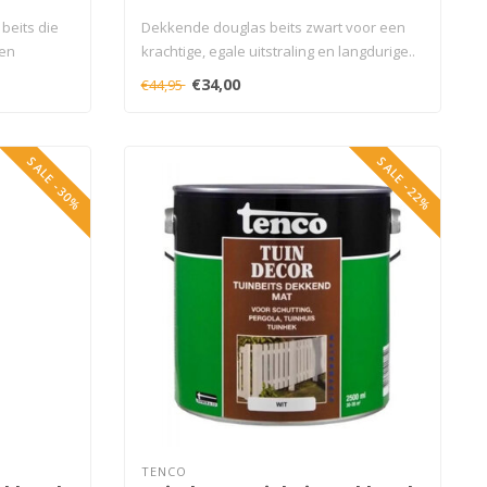
eits die
Dekkende douglas beits zwart voor een
een
krachtige, egale uitstraling en langdurige..
€34,00
€44,95
SALE -30%
SALE -22%
TENCO