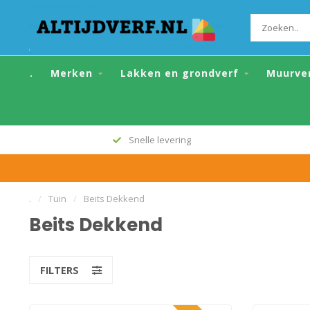
.
Merken
Lakken en grondverf
Muurve
Alle topmerken
.
/
Tuin
/
Beits Dekkend
Beits Dekkend
FILTERS