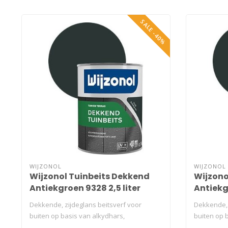
SALE -40%
WIJZONOL
WIJZONOL
Wijzonol Tuinbeits Dekkend
Wijzono
Antiekgroen 9328 2,5 liter
Antiekg
Dekkende, zijdeglans beitsverf voor
Dekkende, 
buiten op basis van alkydhars,
buiten op 
terpentinever..
terpentinev