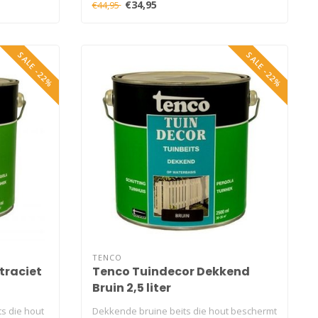
€34,95
€44,95
SALE -22%
SALE -22%
TENCO
traciet
Tenco Tuindecor Dekkend
Bruin 2,5 liter
s die hout
Dekkende bruine beits die hout beschermt