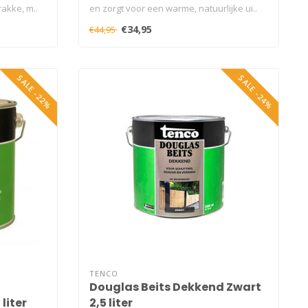
akke, m..
en zorgt voor een warme, natuurlijke ui..
€34,95
€44,95
SALE -22%
SALE -24%
TENCO
Douglas Beits Dekkend Zwart
liter
2,5 liter