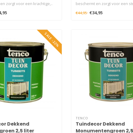
n zorgt voor een krachtige,..
beschermt en zorgt voor een str
4,95
€34,95
€44,95
SALE -22%
TENCO
cor Dekkend
Tuindecor Dekkend
roen 2,5 liter
Monumentengroen 2,5 