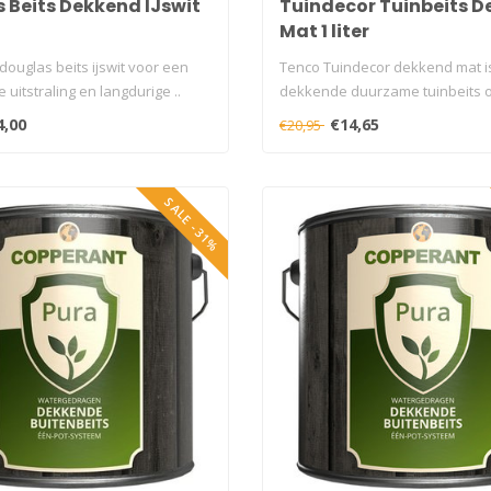
 Beits Dekkend IJswit
Tuindecor Tuinbeits 
Mat 1 liter
ouglas beits ijswit voor een
Tenco Tuindecor dekkend mat i
te uitstraling en langdurige ..
dekkende duurzame tuinbeits 
acrylbasis met..
4,00
€14,65
€20,95
SALE -31%