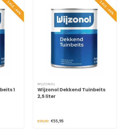
SALE -44%
SALE -44%
WIJZONOL
eits 1
Wijzonol Dekkend Tuinbeits
2,5 liter
€55,95
€99,90