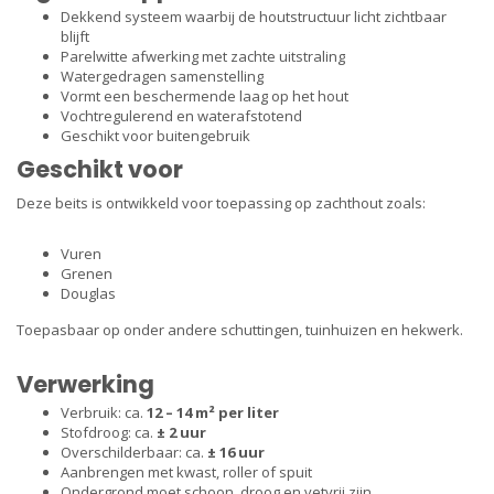
Dekkend systeem waarbij de houtstructuur licht zichtbaar
blijft
Parelwitte afwerking met zachte uitstraling
Watergedragen samenstelling
Vormt een beschermende laag op het hout
Vochtregulerend en waterafstotend
Geschikt voor buitengebruik
Geschikt voor
Deze beits is ontwikkeld voor toepassing op zachthout zoals:
Vuren
Grenen
Douglas
Toepasbaar op onder andere schuttingen, tuinhuizen en hekwerk.
Verwerking
Verbruik: ca.
12 – 14 m² per liter
Stofdroog: ca.
± 2 uur
Overschilderbaar: ca.
± 16 uur
Aanbrengen met kwast, roller of spuit
Ondergrond moet schoon, droog en vetvrij zijn