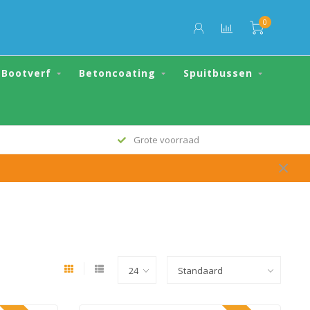
0
Bootverf
Betoncoating
Spuitbussen
Altijd de scherpste prijs