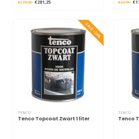
€281,25
€1
€379,95
€24,95
SALE -28%
TENCO
TENCO
Tenco Topcoat Zwart 1 liter
Tenco T