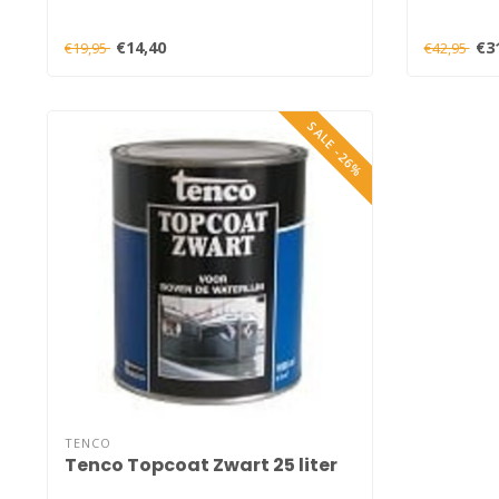
€14,40
€3
€19,95
€42,95
SALE -26%
TENCO
Tenco Topcoat Zwart 25 liter