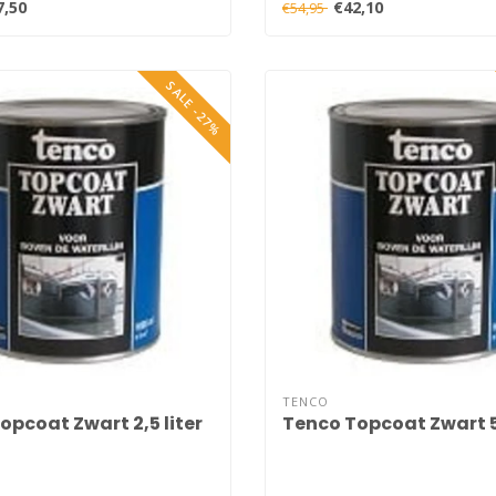
7,50
€42,10
€54,95
SALE -27%
TENCO
opcoat Zwart 2,5 liter
Tenco Topcoat Zwart 5 