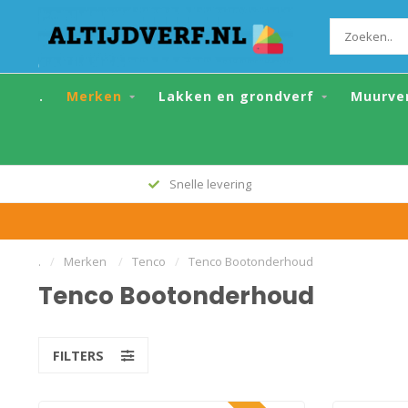
.
Merken
Lakken en grondverf
Muurve
Alle topmerken
.
/
Merken
/
Tenco
/
Tenco Bootonderhoud
Tenco Bootonderhoud
FILTERS