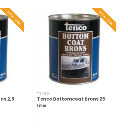
SALE -23%
SALE -26%
TENCO
ns 2,5
Tenco Bottomcoat Brons 25
liter