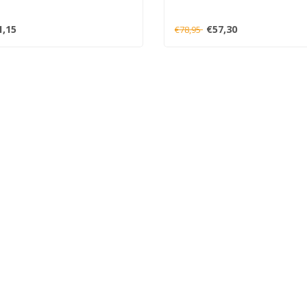
1,15
€57,30
€78,95