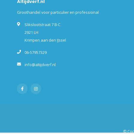
Altijdverf.nl
Groothandel voor particulier en professional
Slikslootstraat 7 B-C
2921 LH
Krimpen aan den IJssel
06-57957329
info@altijdverf.nl
© Copy