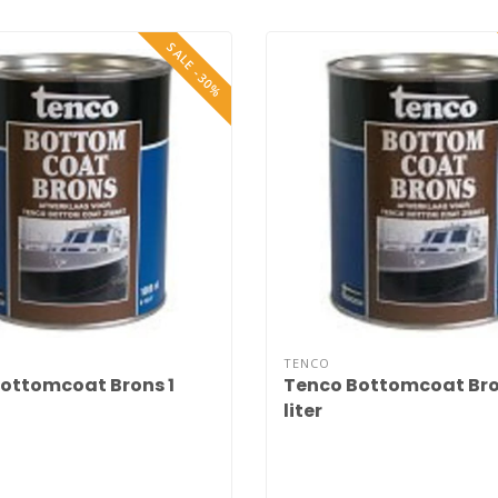
SALE -30%
TENCO
ottomcoat Brons 1
Tenco Bottomcoat Bro
liter