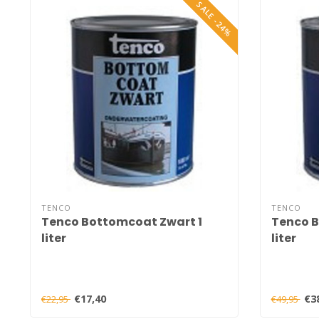
SALE -24%
TENCO
TENCO
Tenco Bottomcoat Zwart 1
Tenco B
liter
liter
€17,40
€3
€22,95
€49,95