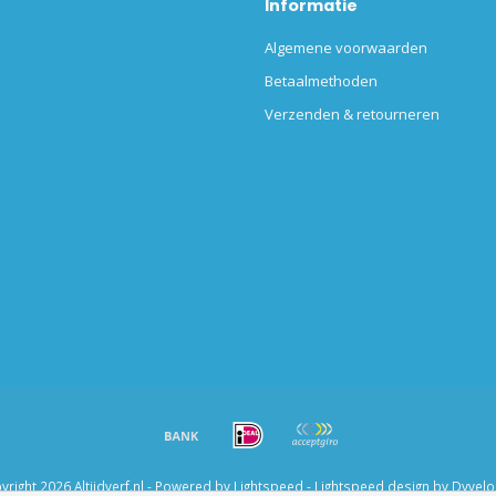
Informatie
Algemene voorwaarden
Betaalmethoden
Verzenden & retourneren
right 2026 Altijdverf.nl - Powered by
Lightspeed
-
Lightspeed design
by
Dyvel