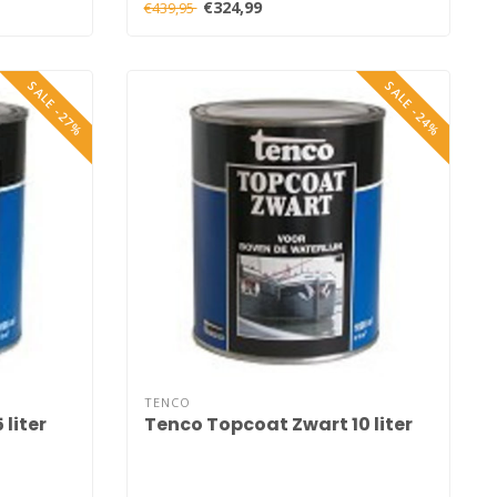
€324,99
€439,95
SALE -27%
SALE -24%
TENCO
liter
Tenco Topcoat Zwart 10 liter