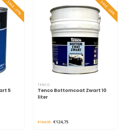
SALE -27%
SALE -24%
TENCO
rt 5
Tenco Bottomcoat Zwart 10
liter
€124,75
€164,95