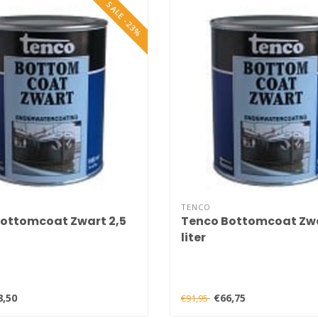
SALE -23%
TENCO
ottomcoat Zwart 2,5
Tenco Bottomcoat Zwa
liter
8,50
€66,75
€91,95