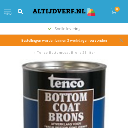
0
MENU
Snelle levering
Bestellingen worden binnen 3 werkdagen verzonden
.
/
Tenco Bottomcoat Brons 25 liter