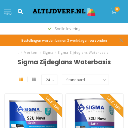
0
MENU
Snelle levering
Bestellingen worden binnen 3 werkdagen verzonden
.
/
Merken
/
Sigma
/
Sigma Zijdeglans Waterbasis
Sigma Zijdeglans Waterbasis
SALE -35%
SALE -35%