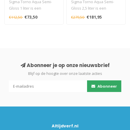
Sigma Torno Aqua Semi-
Sigma Torno Aqua Semi-
Gloss 1 liter is een
Gloss 2,5 liter is een
duurzame watergedragen
duurzame watergedragen
€73,50
€181,95
€112,50
€279,50
halfglanslak v..
halfglanslak..
Abonneer je op onze nieuwsbrief
Blijf op de hoogte over onze laatste acties
Abonneer
Altijdverf.nl