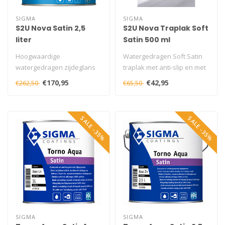
SIGMA
SIGMA
S2U Nova Satin 2,5
S2U Nova Traplak Soft
liter
Satin 500 ml
Hoogwaardige
Watergedragen Soft Satin
watergedragen zijdeglans
traplak met anti-slip en met
lakverf met uitstekende
hoge slijtvastheid en kras..
€170,95
€42,95
€262,50
€65,50
dekking en langdur..
SALE -35%
SALE -35%
SIGMA
SIGMA