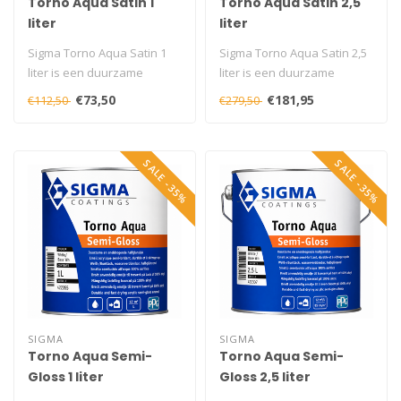
Torno Aqua Satin 1
Torno Aqua Satin 2,5
liter
liter
Sigma Torno Aqua Satin 1
Sigma Torno Aqua Satin 2,5
liter is een duurzame
liter is een duurzame
watergedragen
watergedragen
€73,50
€181,95
€112,50
€279,50
zijdeglanslak voor ..
zijdeglanslak voo..
SALE -35%
SALE -35%
SIGMA
SIGMA
Torno Aqua Semi-
Torno Aqua Semi-
Gloss 1 liter
Gloss 2,5 liter