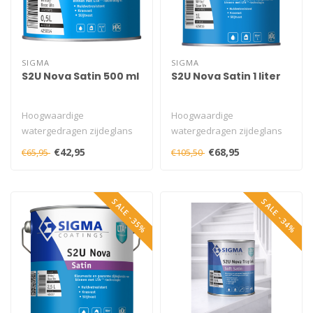
SIGMA
SIGMA
S2U Nova Satin 500 ml
S2U Nova Satin 1 liter
Hoogwaardige
Hoogwaardige
watergedragen zijdeglans
watergedragen zijdeglans
lakverf met uitstekende
lakverf met uitstekende
€42,95
€68,95
€65,95
€105,50
dekking en langdur..
dekking en langdur..
SALE -35%
SALE -34%