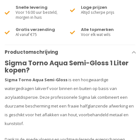
Snelle levering
Lage prijzen
Voor 16:00 uur besteld,
Altijd scherpe prijs
morgen in huis
Gratis verzending
Alle topmerken
Al vanaf €75
Voor elk wat wils
Productomschrijving
Sigma Torno Aqua Semi-Gloss 1 Liter
kopen?
Sigma Torno Aqua Semi-Gloss
is een hoogwaardige
watergedragen lakverf voor binnen en buiten op basis van
acrylaatdispersie. Deze professionele Sigma lak combineert een
duurzame bescherming met een fraaie halfglanzende afwerking en
is geschikt voor het aflakken van hout, voorbehandeld metaal en
kunststof.
Dankzij de goede vloeiing en vochtregulerende eigenschappen