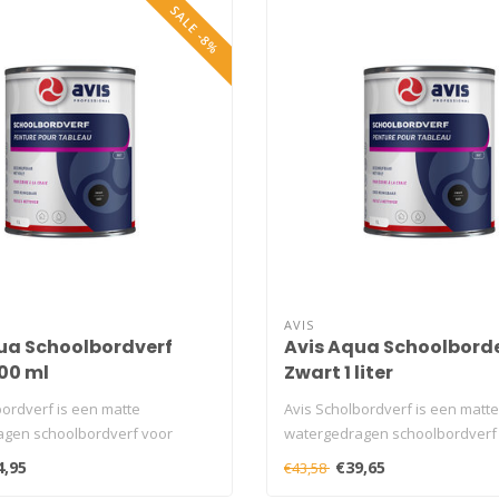
SALE -8%
AVIS
ua Schoolbordverf
Avis Aqua Schoolbord
00 ml
Zwart 1 liter
bordverf is een matte
Avis Scholbordverf is een matte
gen schoolbordverf voor
watergedragen schoolbordverf
binnen...
4,95
€39,65
€43,58