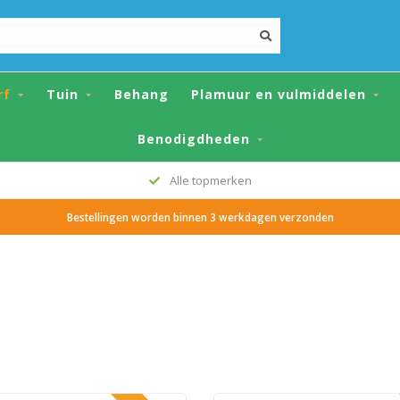
rf
Tuin
Behang
Plamuur en vulmiddelen
Benodigdheden
Alle topmerken
Bestellingen worden binnen 3 werkdagen verzonden