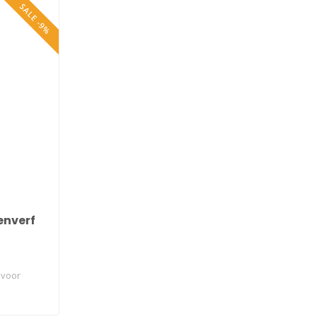
SALE -9%
enverf
 voor