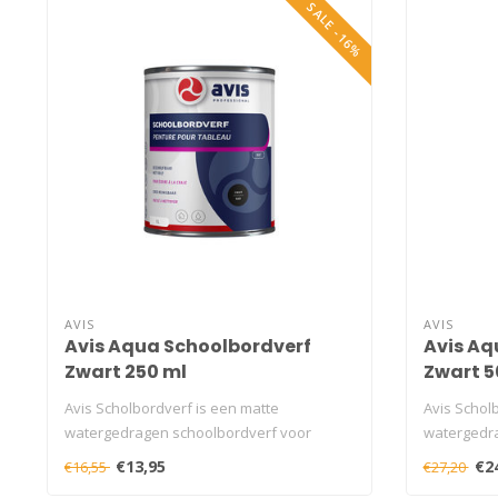
SALE -16%
AVIS
AVIS
Avis Aqua Schoolbordverf
Avis Aq
Zwart 250 ml
Zwart 5
Avis Scholbordverf is een matte
Avis Schol
watergedragen schoolbordverf voor
watergedra
binnen...
binnen...
€13,95
€2
€16,55
€27,20