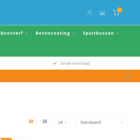
0
Bootverf
Betoncoating
Spuitbussen
Grote voorraad