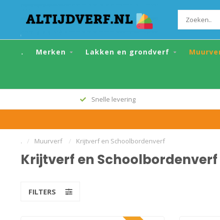
.
Merken
Lakken en grondverf
Muurve
Snelle levering
.
/
Muurverf
/
Krijtverf en Schoolbordenverf
Krijtverf en Schoolbordenverf
FILTERS