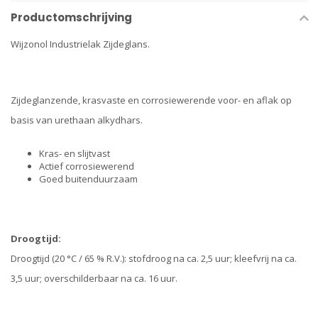
Productomschrijving
Wijzonol Industrielak Zijdeglans.
Zijdeglanzende, krasvaste en corrosiewerende voor- en aflak op
basis van urethaan alkydhars.
Kras- en slijtvast
Actief corrosiewerend
Goed buitenduurzaam
Droogtijd:
Droogtijd (20 °C / 65 % R.V.): stofdroog na ca. 2,5 uur; kleefvrij na ca.
3,5 uur; overschilderbaar na ca. 16 uur.