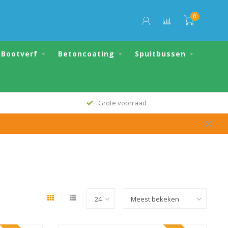
0
Bootverf
Betoncoating
Spuitbussen
Grote voorraad