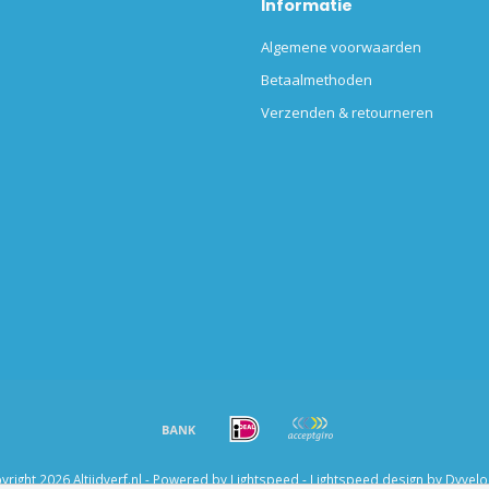
Informatie
Algemene voorwaarden
Betaalmethoden
Verzenden & retourneren
right 2026 Altijdverf.nl - Powered by
Lightspeed
-
Lightspeed design
by
Dyvel