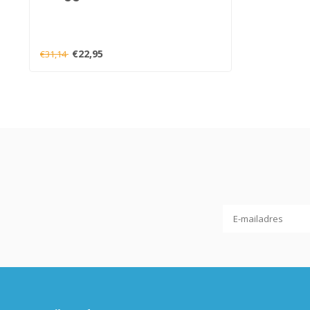
€22,95
€31,14