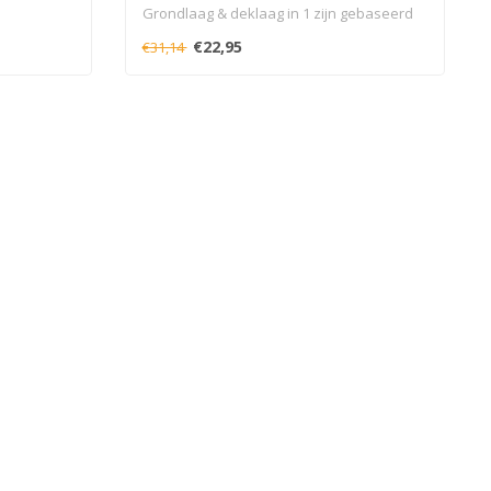
Grondlaag & deklaag in 1 zijn gebaseerd
op een ..
€22,95
€31,14