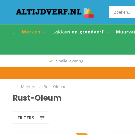
.
Merken
Lakken en grondverf
Muurve
Snelle levering
.
/
Merken
/
Rust-Oleum
Rust-Oleum
FILTERS