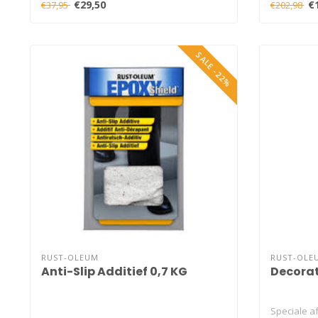
€29,50
€
€37,95
€202,98
SALE -22%
RUST-OLEUM
RUST-OLE
Anti-Slip Additief 0,7 KG
Decorat
Speciale a