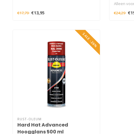
Alleen voo
MAX..
€13,95
€1
€17,79
€24,29
SALE -26%
RUST-OLEUM
Hard Hat Advanced
Hoogglans 500 ml