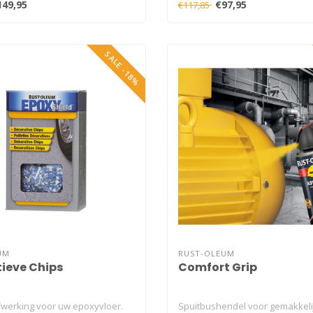
149,95
€97,95
€117,85
SALE -18%
UM
RUST-OLEUM
ieve Chips
Comfort Grip
fwerking voor uw epoxyvloer.
Spuitbushendel voor gemakkeli