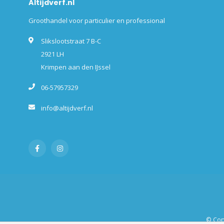
Altijdverf.nl
Groothandel voor particulier en professional
Slikslootstraat 7 B-C
2921 LH
Krimpen aan den IJssel
06-57957329
info@altijdverf.nl
© Copy