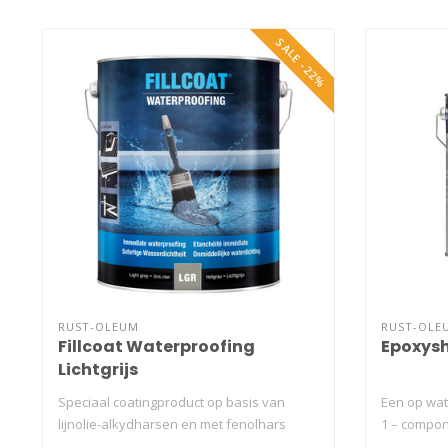
SALE -22%
RUST-OLEUM
RUST-OLE
Fillcoat Waterproofing
Epoxyshi
Lichtgrijs
Speciaal coatingproduct op basis van
Een op wat
lijnolie-alkydharsen en met fenolhars
1 – compone
gemod..