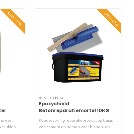
SALE -17%
SALE -27%
RUST-OLEUM
Epoxyshield
ter
Betonreparatiemortel 10KG
 is een
Poedervormig reparatieproduct op basis
a reukloo..
van cement en harsen voor binnen- en
buit..