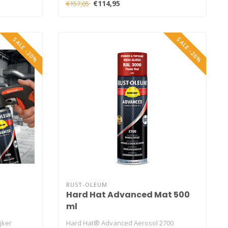
€114,95
€157,05
SALE -20%
SALE -26%
RUST-OLEUM
Hard Hat Advanced Mat 500
ml
jker
Hard Hat® Advanced Aerosol 2700