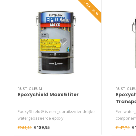
SALE -28%
RUST-OLEUM
RUST-OLE
Epoxyshield Maxx 5 liter
Epoxysh
Transpa
EpoxyShield® is een gebruiksvriendelijke
Een waterg
watergebaseerde epoxy
component 
garagevloercoati..
acry..
€189,95
€
€264,44
€147,74