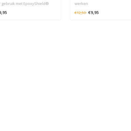
r gebruik met EpoxyShield®
werken
9,95
€9,95
€12,50