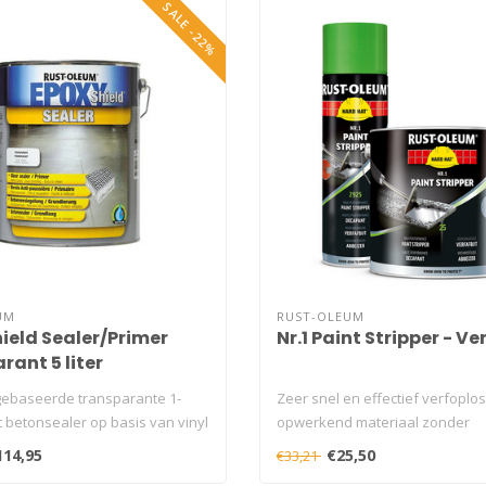
SALE -22%
UM
RUST-OLEUM
ield Sealer/Primer
Nr.1 Paint Stripper - Ve
rant 5 liter
ebaseerde transparante 1-
Zeer snel en effectief verfoplo
betonsealer op basis van vinyl
opwerkend materiaal zonder
methyleenchl..
114,95
€25,50
€33,21