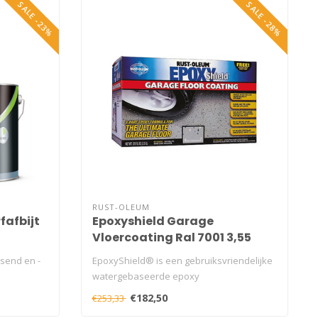
SALE -23%
SALE -28%
RUST-OLEUM
rfafbijt
Epoxyshield Garage
Vloercoating Ral 7001 3,55
liter
ssend en -
EpoxyShield® is een gebruiksvriendelijke
watergebaseerde epoxy
garagevloercoati..
€182,50
€253,33