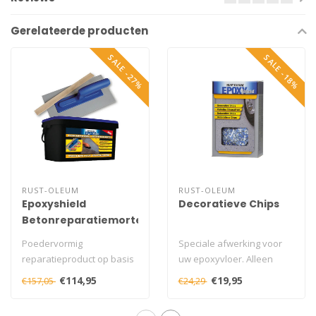
Gerelateerde producten
SALE -27%
SALE -18%
RUST-OLEUM
RUST-OLEUM
Epoxyshield
Decoratieve Chips
Betonreparatiemortel
10KG
Poedervormig
Speciale afwerking voor
reparatieproduct op basis
uw epoxyvloer. Alleen
van cement en harsen
voor gebruik met
€114,95
€19,95
€157,05
€24,29
voor binnen- en buit..
EpoxyShield® MAX..