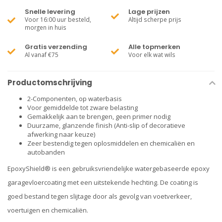
Snelle levering
Lage prijzen
Voor 16:00 uur besteld,
Altijd scherpe prijs
morgen in huis
Gratis verzending
Alle topmerken
Al vanaf €75
Voor elk wat wils
Productomschrijving
2-Componenten, op waterbasis
Voor gemiddelde tot zware belasting
Gemakkelijk aan te brengen, geen primer nodig
Duurzame, glanzende finish (Anti-slip of decoratieve
afwerking naar keuze)
Zeer bestendig tegen oplosmiddelen en chemicaliën en
autobanden
EpoxyShield® is een gebruiksvriendelijke watergebaseerde epoxy
garagevloercoating met een uitstekende hechting. De coating is
goed bestand tegen slijtage door als gevolg van voetverkeer,
voertuigen en chemicaliën.