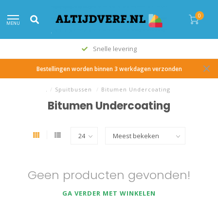
0
MENU
Snelle levering
Bestellingen worden binnen 3 werkdagen verzonden
.
/
Spuitbussen
/
Bitumen Undercoating
Bitumen Undercoating
Geen producten gevonden!
GA VERDER MET WINKELEN