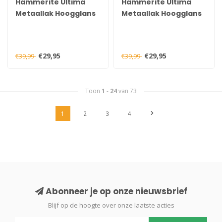
Hammerite Ultima
Hammerite Ultima
Metaallak Hoogglans
Metaallak Hoogglans
Standgroen 750 ml
Standblauw 750 ml
€29,95
€29,95
€39,99
€39,99
Toon
1
-
24
van 73
1
2
3
4
Abonneer je op onze nieuwsbrief
Blijf op de hoogte over onze laatste acties