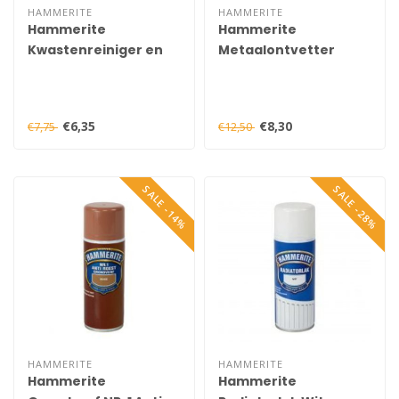
HAMMERITE
HAMMERITE
Hammerite
Hammerite
Kwastenreiniger en
Metaalontvetter
Verdunner 250 ml
Spray 500 ml
€6,35
€8,30
€7,75
€12,50
SALE -14%
SALE -28%
HAMMERITE
HAMMERITE
Hammerite
Hammerite