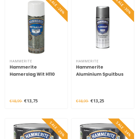
SALE -28%
SALE -30%
HAMMERITE
HAMMERITE
Hammerite
Hammerite
Hamerslag Wit H110
Aluminium Spuitbus
Spuitbus 400 ml
400 ml
€13,75
€13,25
€18,99
€18,99
SALE -25%
SALE -24%