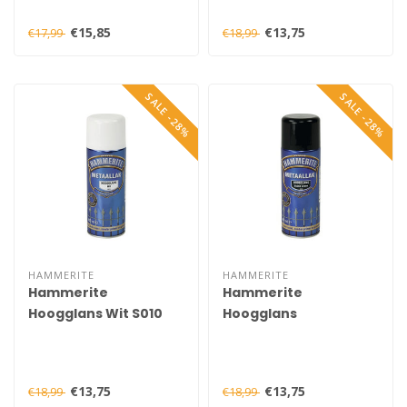
€15,85
€13,75
€17,99
€18,99
SALE -28%
SALE -28%
HAMMERITE
HAMMERITE
Hammerite
Hammerite
Hoogglans Wit S010
Hoogglans
Spuitbus 400 ml
Standgroen S038
Spuitbus 400 ml
€13,75
€13,75
€18,99
€18,99