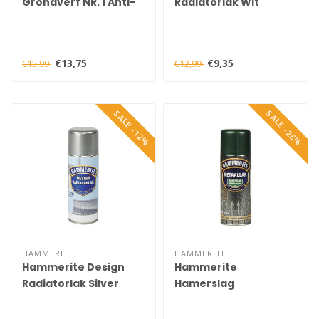
Grondverf NR. 1 Anti-
Radiatorlak Wit
Roest Spuitbus 400 ml
Spuitbus 400 ml
€13,75
€9,35
€15,99
€12,99
SALE -12%
SALE -28%
HAMMERITE
HAMMERITE
Hammerite Design
Hammerite
Radiatorlak Silver
Hamerslag
Metallic Spuitbus 400
Donkergroen H138
ml
Spuitbus 400 ml