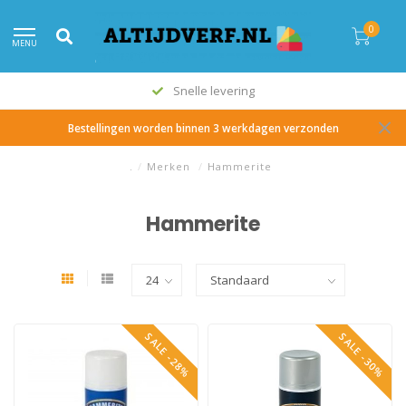
0
MENU
Snelle levering
Bestellingen worden binnen 3 werkdagen verzonden
.
/
Merken
/
Hammerite
Hammerite
SALE -28%
SALE -30%