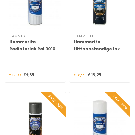
HAMMERITE
HAMMERITE
Hammerite
Hammerite
Radiatorlak Ral 9010
Hittebestendige lak
Spuitbus 400 ml
Zilvergrijs Spuitbus
400 ml
€9,35
€13,25
€12,99
€18,99
SALE -30%
SALE -28%