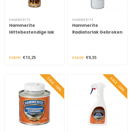
HAMMERITE
HAMMERITE
Hammerite
Hammerite
Hittebestendige lak
Radiatorlak Gebroken
Grijs Spuitbus 400 ml
Wit Spuitbus 400 ml
€13,25
€9,35
€18,99
€12,99
SALE -18%
SALE -34%