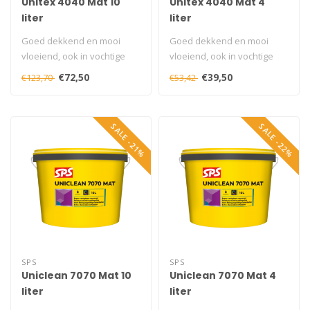
Unitex 4040 Mat 10
Unitex 4040 Mat 4
liter
liter
Goed dekkend en mooi
Goed dekkend en mooi
vloeiend, ook in vochtige
vloeiend, ook in vochtige
ruimten toepasbaar..
ruimten toepasbaar...
€72,50
€39,50
€123,70
€53,42
SALE -21%
SALE -22%
SPS
SPS
Uniclean 7070 Mat 10
Uniclean 7070 Mat 4
liter
liter