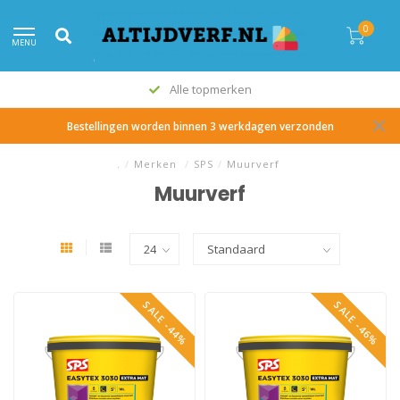
0
MENU
Alle topmerken
Bestellingen worden binnen 3 werkdagen verzonden
.
/
Merken
/
SPS
/
Muurverf
Muurverf
SALE -44%
SALE -46%