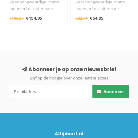
Zeer hoogwaardige, matte
Zeer hoogwaardige, matte
muurverf die uitermate
muurverf die uitermate
geschikt is voor muren die
geschikt is voor muren die
€154,95
€64,95
€196,37
€82,74
langd..
langd..
Abonneer je op onze nieuwsbrief
Blijf op de hoogte over onze laatste acties
Abonneer
Altijdverf.nl