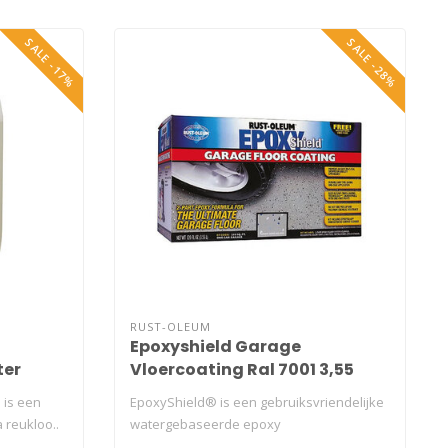
SALE -17%
SALE -28%
RUST-OLEUM
Epoxyshield Garage
ter
Vloercoating Ral 7001 3,55
liter
 is een
EpoxyShield® is een gebruiksvriendelijke
a reukloo..
watergebaseerde epoxy
garagevloercoati..