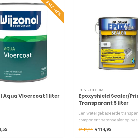
SALE -45%
RUST-OLEUM
 Aqua Vloercoat 1 liter
Epoxyshield Sealer/Pr
Transparant 5 liter
Een watergebaseerde transpar
component betonsealer op basi
acry..
1,55
€114,95
€147,74