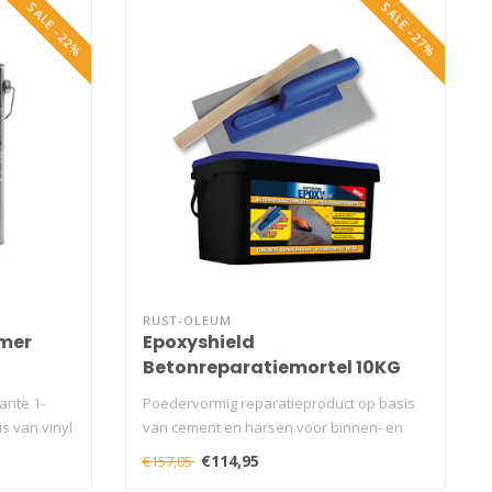
SALE -22%
SALE -27%
RUST-OLEUM
imer
Epoxyshield
Betonreparatiemortel 10KG
ante 1-
Poedervormig reparatieproduct op basis
s van vinyl
van cement en harsen voor binnen- en
buit..
€114,95
€157,05