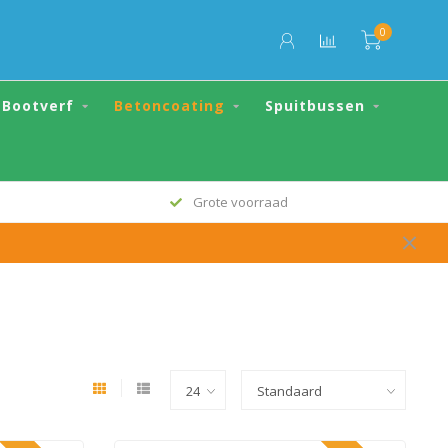
0
Bootverf
Betoncoating
Spuitbussen
Grote voorraad