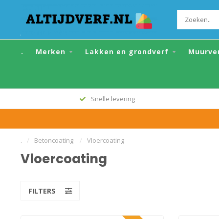
.
Merken
Lakken en grondverf
Muurve
Snelle levering
.
/
Betoncoating
/
Vloercoating
Vloercoating
FILTERS