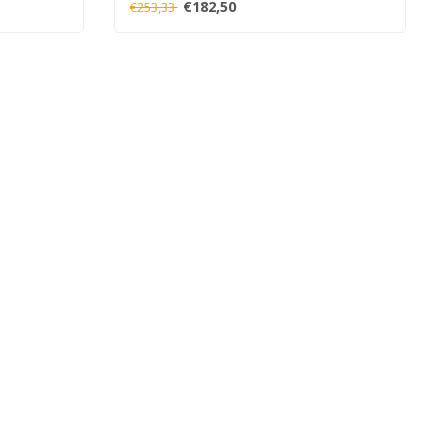
€182,50
€253,33