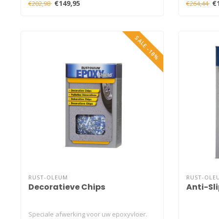
€149,95
€
€202,98
€264,44
SALE -18%
RUST-OLEUM
RUST-OLE
Decoratieve Chips
Anti-Sli
Speciale afwerking voor uw epoxyvloer.