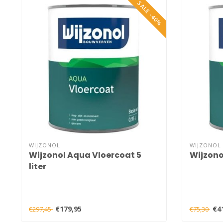
SALE -40%
WIJZONOL
WIJZONOL
Wijzonol Aqua Vloercoat 5
Wijzonol
liter
€179,95
€4
€297,45
€75,30