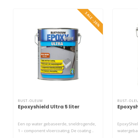
SALE -26%
RUST-OLEUM
RUST-OLE
Epoxyshield Ultra 5 liter
Epoxyshi
Een op water gebaseerde, sneldrogende,
EpoxyShiel
1 – component vloercoating. De coating ..
watergeba
garagevloer