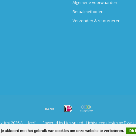
Algemene voorwaarden
Betaalmethoden
Verzenden & retourneren
right 2026 Altijdverf.nl - Powered by
Lightspeed
-
Lightspeed design
by
Dyvel
 je akkoord met het gebruik van cookies om onze website te verbeteren.
Dit