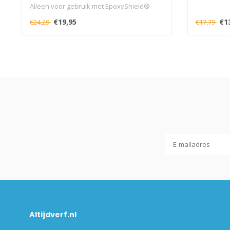
Alleen voor gebruik met EpoxyShield®
MAX..
€19,95
€1
€24,29
€17,79
Altijdverf.nl