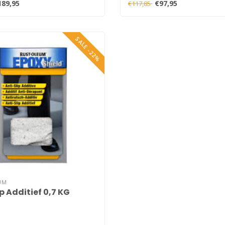
189,95
€97,95
€117,85
SALE -22%
UM
p Additief 0,7 KG