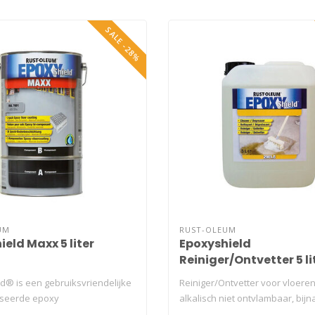
SALE -28%
UM
RUST-OLEUM
eld Maxx 5 liter
Epoxyshield
Reiniger/Ontvetter 5 li
d® is een gebruiksvriendelijke
Reiniger/Ontvetter voor vloeren
seerde epoxy
alkalisch niet ontvlambaar, bijn
coati..