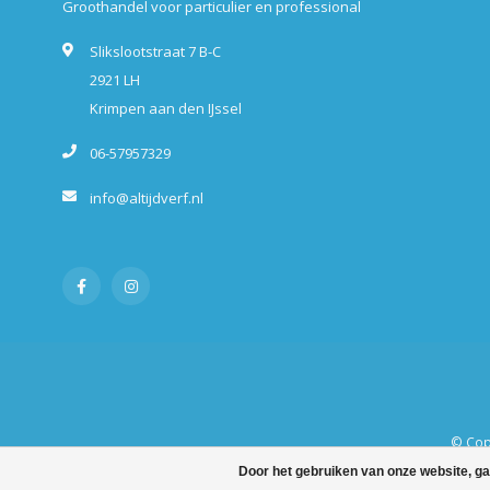
Groothandel voor particulier en professional
Slikslootstraat 7 B-C
2921 LH
Krimpen aan den IJssel
06-57957329
info@altijdverf.nl
© Copy
Door het gebruiken van onze website, ga