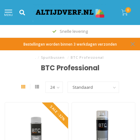
0
MENU
Snelle levering
Bestellingen worden binnen 3 werkdagen verzonden
.
/
Spuitbussen
/
BTC Professional
BTC Professional
SALE -32%