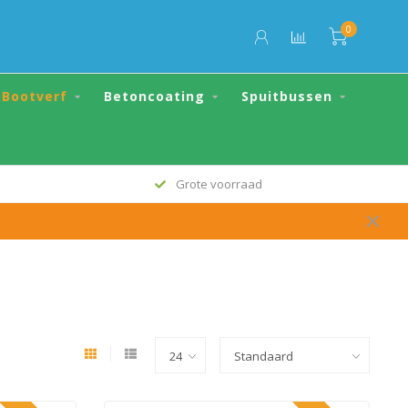
0
Bootverf
Betoncoating
Spuitbussen
Grote voorraad