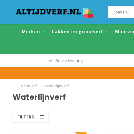
.
Merken
Lakken en grondverf
Muurve
Snelle levering
.
/
Bootverf
/
Waterlijnverf
Waterlijnverf
FILTERS