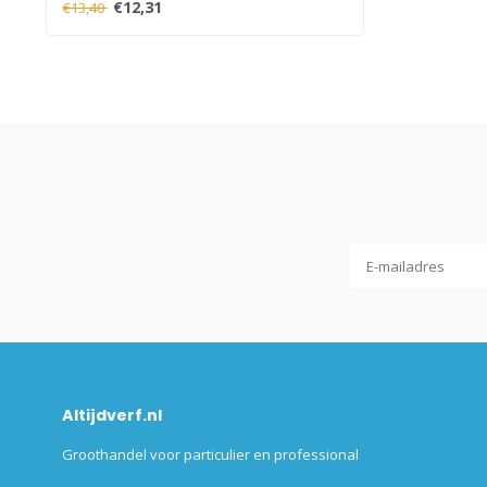
€12,31
€13,40
Altijdverf.nl
Groothandel voor particulier en professional