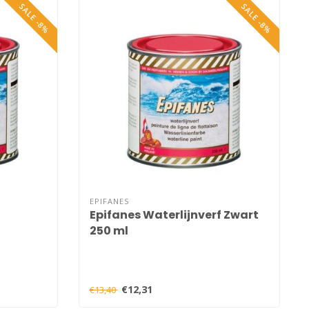
SALE -8%
SALE -8%
EPIFANES
Epifanes Waterlijnverf Zwart
250 ml
€12,31
€13,40