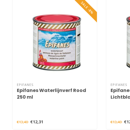
SALE -8%
EPIFANES
EPIFANES
Epifanes Waterlijnverf Rood
Epifane
250 ml
Lichtbl
€12,31
€1
€13,40
€13,40