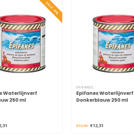
SALE -8%
EPIFANES
s Waterlijnverf
Epifanes Waterlijnverf
auw 250 ml
Donkerblauw 250 ml
2,31
€12,31
€13,40