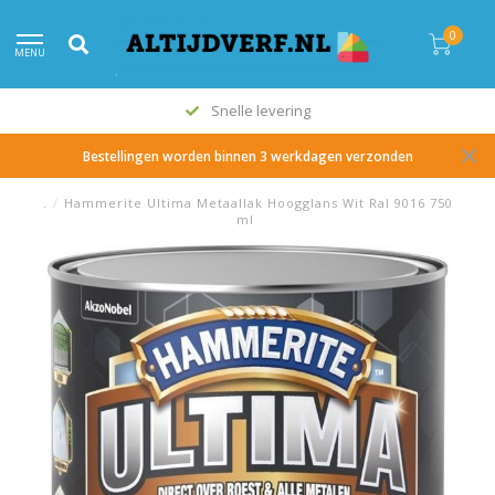
0
MENU
Snelle levering
Bestellingen worden binnen 3 werkdagen verzonden
.
/
Hammerite Ultima Metaallak Hoogglans Wit Ral 9016 750
ml