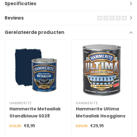
Specificaties
Reviews
Gerelateerde producten
HAMMERITE
HAMMERITE
Hammerite Metaallak
Hammerite Ultima
Standblauw S028
Metaallak Hoogglans
Hoogglans 250 ml
Standgroen 750 ml
€8,95
€29,95
€13,99
€39,99