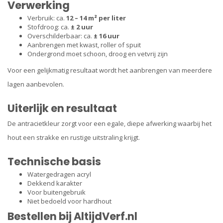
Verwerking
Verbruik: ca.
12 – 14 m² per liter
Stofdroog: ca.
± 2 uur
Overschilderbaar: ca.
± 16 uur
Aanbrengen met kwast, roller of spuit
Ondergrond moet schoon, droog en vetvrij zijn
Voor een gelijkmatig resultaat wordt het aanbrengen van meerdere
lagen aanbevolen.
Uiterlijk en resultaat
De antracietkleur zorgt voor een egale, diepe afwerking waarbij het
hout een strakke en rustige uitstraling krijgt.
Technische basis
Watergedragen acryl
Dekkend karakter
Voor buitengebruik
Niet bedoeld voor hardhout
Bestellen bij AltijdVerf.nl