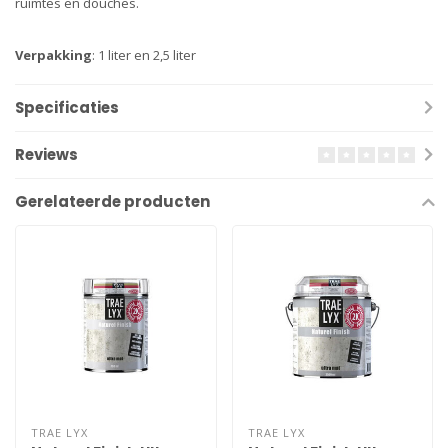
ruimtes en douches.
Verpakking
: 1 liter en 2,5 liter
Specificaties
Reviews
Gerelateerde producten
TRAE LYX
TRAE LYX