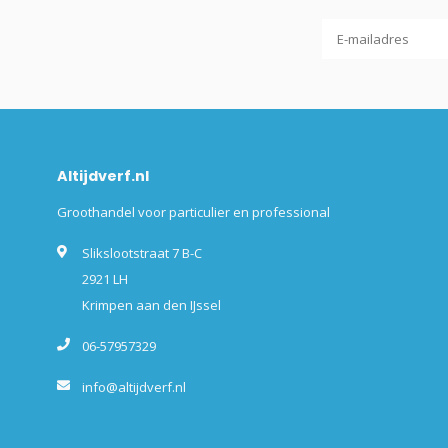
Altijdverf.nl
Groothandel voor particulier en professional
Slikslootstraat 7 B-C
2921 LH
Krimpen aan den IJssel
06-57957329
info@altijdverf.nl