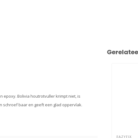
Gerelate
epoxy. Bolivia houtrotvuller krimpt niet, is
r en schroef baar en geeft een glad oppervlak.
EAZYFIX