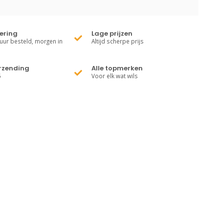
vering
Lage prijzen
uur besteld, morgen in
Altijd scherpe prijs
erzending
Alle topmerken
5
Voor elk wat wils