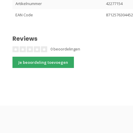
Artikelnummer
42277154
EAN Code
871257630445
Reviews
0 beoordelingen
Je beoordeling toevoegen