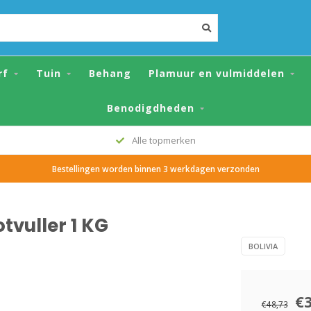
G
rf
Tuin
Behang
Plamuur en vulmiddelen
Benodigdheden
Alle topmerken
Bestellingen worden binnen 3 werkdagen verzonden
tvuller 1 KG
BOLIVIA
€
€48,73