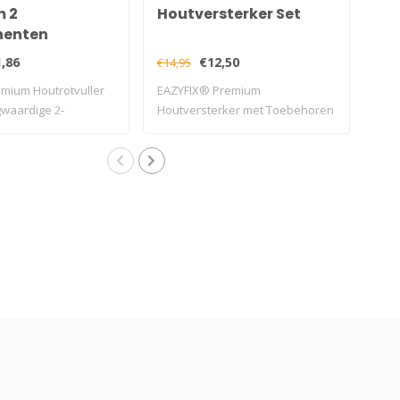
 2
Houtversterker Set
Bo
enten
co
vuller 150ml
,86
€12,50
€14,95
€35,
emium Houtrotvuller
EAZYFIX® Premium
gwaardige 2-
Houtversterker met Toebehoren
.
is een comple..