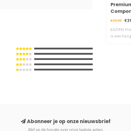
Premium
Compon
2
Houtrot
€31
€39,99
EAZYFIX Pr
is een hoo
componen.
Abonneer je op onze nieuwsbrief
Blijf op de hoogte over onze laatste acties