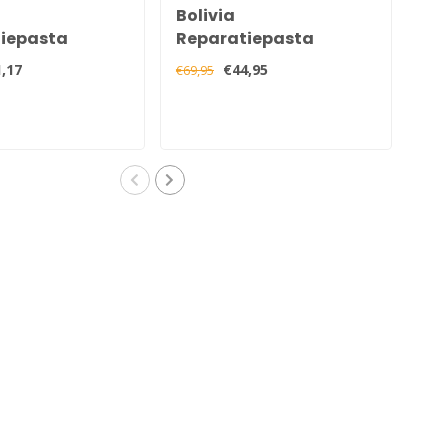
Bolivia
Su
iepasta
Reparatiepasta
icht 1 liter
Lichtgewicht 5 liter
,17
€44,95
€69,95
€17,
Boli
een 