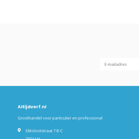
Altijdverf.nl
Groothandel voor particulier en professional
Slikslootstraat 7 B-C
2921 LH