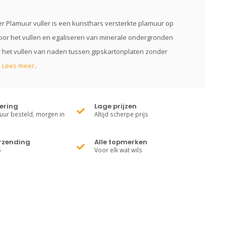
er Plamuur vuller is een kunsthars versterkte plamuur op
oor het vullen en egaliseren van minerale ondergronden
 het vullen van naden tussen gipskartonplaten zonder
d
Lees meer..
vering
Lage prijzen
uur besteld, morgen in
Altijd scherpe prijs
erzending
Alle topmerken
5
Voor elk wat wils