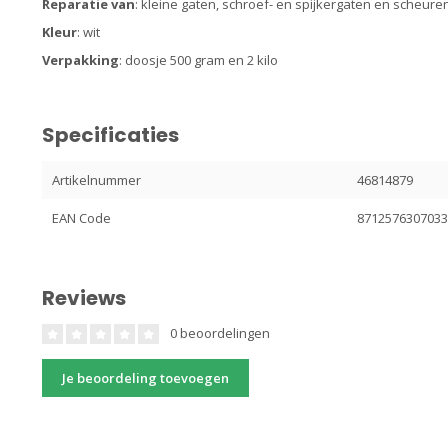
Reparatie van
: kleine gaten, schroef- en spijkergaten en scheuren
Kleur
: wit
Verpakking
: doosje 500 gram en 2 kilo
Specificaties
Artikelnummer
46814879
EAN Code
871257630703
Reviews
0 beoordelingen
Je beoordeling toevoegen