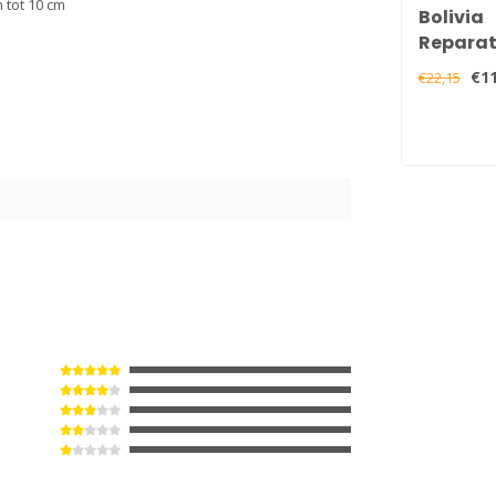
 tot 10 cm
Bolivia
Reparat
Lichtgew
€11
€22,15
3