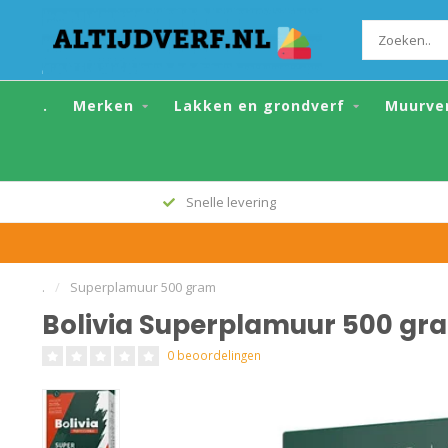
Bolivia Superplamuur 500 gram
.
Merken
Lakken en grondverf
Muurve
Snelle levering
.
/
Superplamuur 500 gram
Bolivia Superplamuur 500 gr
0 beoordelingen