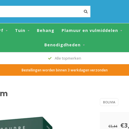
rf
Tuin
Behang
Plamuur en vulmiddelen
Benodigdheden
Alle topmerken
Bestellingen worden binnen 3 werkdagen verzonden
am
BOLIVIA
€3
€5,44