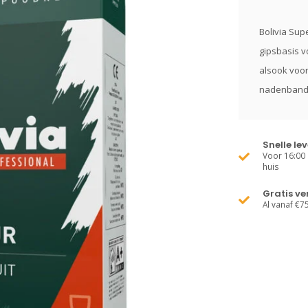
Bolivia Sup
gipsbasis v
alsook voor
nadenban
Snelle le
Voor 16:00 
huis
Gratis v
Al vanaf €7