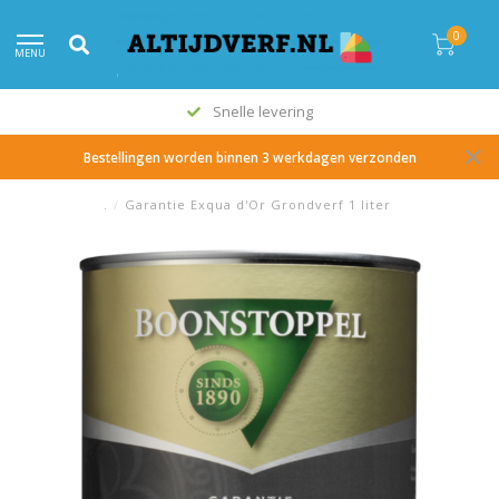
0
MENU
Snelle levering
Bestellingen worden binnen 3 werkdagen verzonden
.
/
Garantie Exqua d'Or Grondverf 1 liter