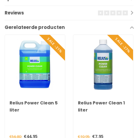
Reviews
Gerelateerde producten
SALE -21%
SALE -27%
Relius Power Clean 5
Relius Power Clean 1
liter
liter
€44,95
€7,95
€56,80
€10,95