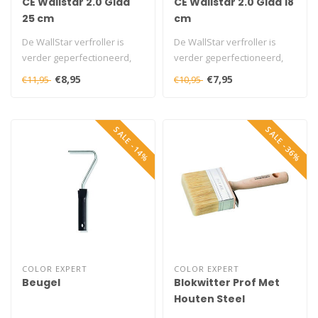
CE Wallstar 2.0 Glad
CE Wallstar 2.0 Glad 18
25 cm
cm
De WallStar verfroller is
De WallStar verfroller is
verder geperfectioneerd,
verder geperfectioneerd,
zodat doe-het-zelvers ook
zodat doe-het-zelvers ook
€8,95
€7,95
€11,95
€10,95
op ..
op ..
SALE -14%
SALE -36%
COLOR EXPERT
COLOR EXPERT
Beugel
Blokwitter Prof Met
Houten Steel