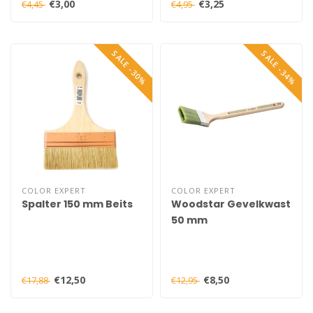
€3,00
€3,25
€4,45
€4,95
SALE -30%
SALE -34%
COLOR EXPERT
COLOR EXPERT
Spalter 150 mm Beits
Woodstar Gevelkwast
50 mm
€12,50
€8,50
€17,88
€12,95