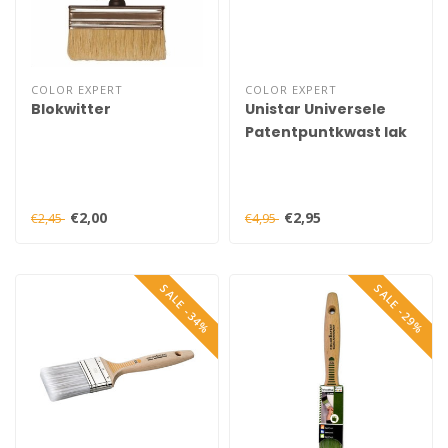
COLOR EXPERT
COLOR EXPERT
Blokwitter
Unistar Universele
Patentpuntkwast lak
€2,00
€2,95
€2,45
€4,95
SALE -34%
SALE -29%