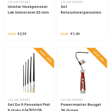
COLOR EXPERT
COLOR EXPERT
Unistar Hoekpenseel
Set
Lak Universeel 20 mm
Retoucheerpenselen
4/6/8 Pony Haar
€2,55
€1,40
€3,50
€2,95
SALE -30%
SALE -8%
COLOR EXPERT
COLOR EXPERT
Set Do It Penselen Plat
Powermaster Beugel
5 stuks 0/4/8/12/16
3K Greep