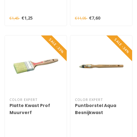
€1,25
€7,60
€1,45
€11,95
SALE -33%
SALE -34%
COLOR EXPERT
COLOR EXPERT
Platte Kwast Prof
Puntborstel Aqua
Muurverf
Besnijkwast