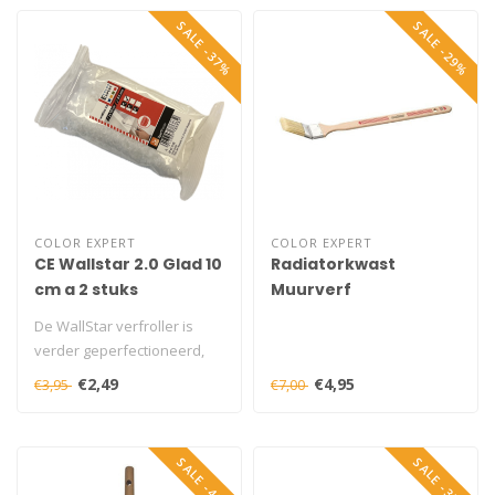
SALE -37%
SALE -29%
COLOR EXPERT
COLOR EXPERT
CE Wallstar 2.0 Glad 10
Radiatorkwast
cm a 2 stuks
Muurverf
De WallStar verfroller is
verder geperfectioneerd,
zodat doe-het-zelvers ook
€2,49
€4,95
€3,95
€7,00
op ..
SALE -40%
SALE -35%