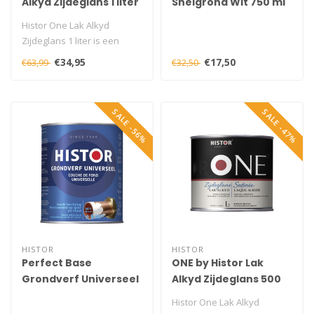
Alkyd Zijdeglans 1 liter
Snelgrond Wit 750 ml
Histor One Lak Alkyd
Zijdeglans 1 liter is een
duurzame zijdeglans lak
€34,95
€17,50
€63,99
€32,50
voor hout..
SALE -56%
SALE -47%
HISTOR
HISTOR
Perfect Base
ONE by Histor Lak
Grondverf Universeel
Alkyd Zijdeglans 500
Wit 750 ml
ml
Histor One Lak Alkyd