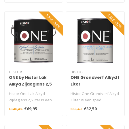
SALE -50%
SALE -37%
HISTOR
HISTOR
ONE by Histor Lak
ONE Grondverf Alkyd 1
Alkyd Zijdeglans 2,5
Liter
liter
Histor One Lak Alkyd
Histor One Grondverf Alkyd
Zijdeglans 2,5 liter is een
1 liter is een goed
duurzame zijdeglans lak
schuurbare en dekkende
€69,95
€32,50
€140,49
€51,49
voor ho..
grondverf ..