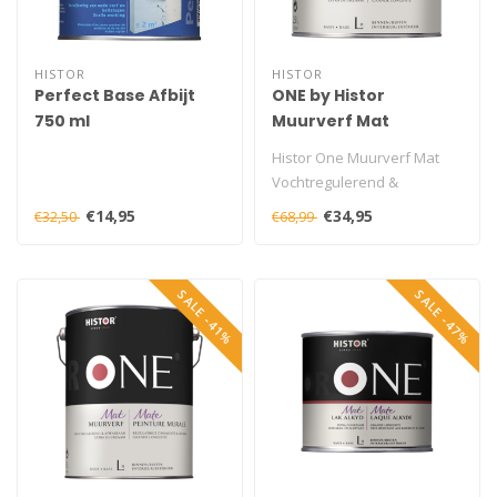
HISTOR
HISTOR
Perfect Base Afbijt
ONE by Histor
750 ml
Muurverf Mat
Vochtregulerend &
Histor One Muurverf Mat
Afwasbaar 2,5 liter
Vochtregulerend &
Afwasbaar 2,5 liter is een
€14,95
€34,95
€32,50
€68,99
uitstekend ..
SALE -41%
SALE -47%