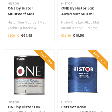
HISTOR
HISTOR
ONE by Histor
ONE by Histor Lak
Muurverf Mat
Alkyd Mat 500 ml
Vochtregulerend &
Histor One Muurverf Mat
Histor One Lak Alkyd Mat
Afwasbaar 5 liter
Vochtregulerend &
500 ml is een duurzame,
Afwasbaar 5 liter is een
weerbestendige en
€64,95
€19,50
€109,49
€36,49
uitstekend de..
krasvaste mat..
SALE -45%
SALE -46%
HISTOR
HISTOR
ONE by Histor Lak
Perfect Base