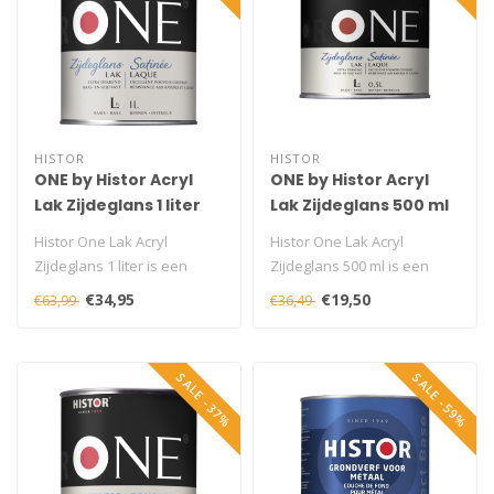
HISTOR
HISTOR
ONE by Histor Acryl
ONE by Histor Acryl
Lak Zijdeglans 1 liter
Lak Zijdeglans 500 ml
Histor One Lak Acryl
Histor One Lak Acryl
Zijdeglans 1 liter is een
Zijdeglans 500 ml is een
extra dekkende, krasvaste
extra dekkende, krasvaste
€34,95
€19,50
€63,99
€36,49
en niet..
en niet ..
SALE -37%
SALE -59%