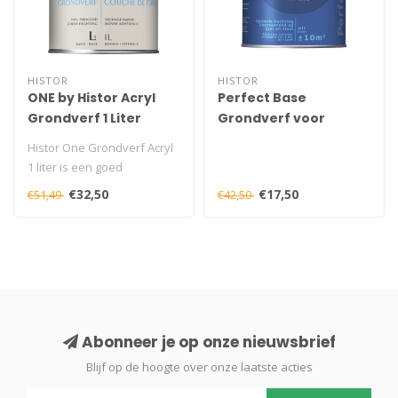
HISTOR
HISTOR
ONE by Histor Acryl
Perfect Base
Grondverf 1 Liter
Grondverf voor
Metaal 750 ml
Histor One Grondverf Acryl
1 liter is een goed
schuurbare en
€32,50
€17,50
€51,49
€42,50
vochtregulerende pr..
Abonneer je op onze nieuwsbrief
Blijf op de hoogte over onze laatste acties