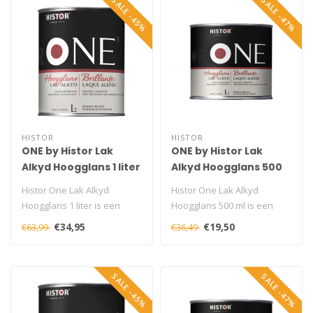
SALE -45%
SALE -47%
HISTOR
HISTOR
ONE by Histor Lak
ONE by Histor Lak
Alkyd Hoogglans 1 liter
Alkyd Hoogglans 500
ml
Histor One Lak Alkyd
Histor One Lak Alkyd
Hoogglans 1 liter is een
Hoogglans 500 ml is een
extra duurzame,
duurzame, weerbestendige
€34,95
€19,50
€63,99
€36,49
weerbestendige en ..
en krasvas..
SALE -45%
SALE -47%