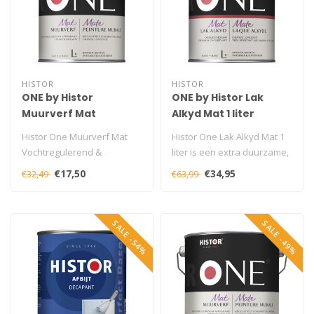
HISTOR
HISTOR
ONE by Histor
ONE by Histor Lak
Muurverf Mat
Alkyd Mat 1 liter
Vochtregulerend &
Histor One Muurverf Mat
Histor One Lak Alkyd Mat 1
Afwasbaar 1 liter
Vochtregulerend &
liter is een extra duurzame,
Afwasbaar 1 liter is een
weerbestendige en krasva..
€17,50
€34,95
€32,49
€63,99
uitstekend de..
SALE -54%
SALE -49%