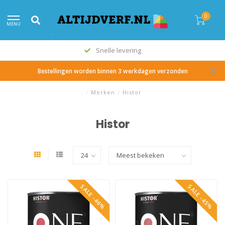
0
MENU
Snelle levering
Bestellingen worden binnen 3 werkdagen verzonden
.
/
Merken
/
Histor
Histor
SALE -46%
SALE -45%