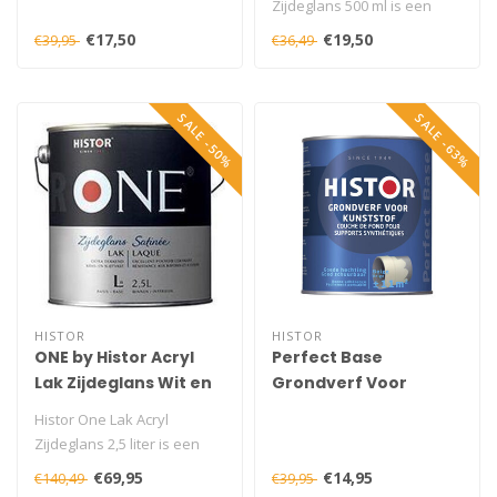
Zijdeglans 500 ml is een
duurzame zijdeglans lak
€17,50
€19,50
€39,95
€36,49
voor houtw..
SALE -50%
SALE -63%
HISTOR
HISTOR
ONE by Histor Acryl
Perfect Base
Lak Zijdeglans Wit en
Grondverf Voor
Lichte Kleuren 2,5 liter
Kunststof Beige 750
Histor One Lak Acryl
ml
Zijdeglans 2,5 liter is een
extra dekkende, krasvaste
€69,95
€14,95
€140,49
€39,95
en ni..