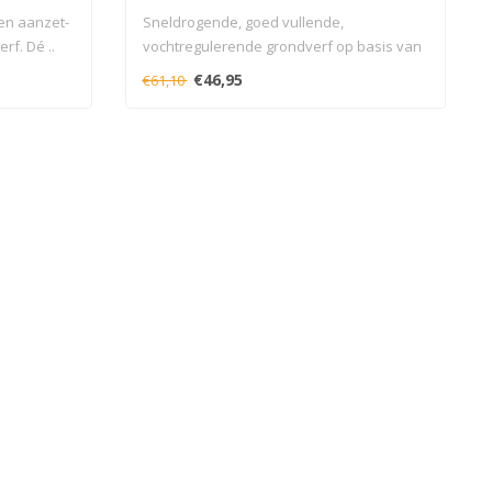
een aanzet-
Sneldrogende, goed vullende,
rf. Dé ..
vochtregulerende grondverf op basis van
alkydhars...
€46,95
€61,10