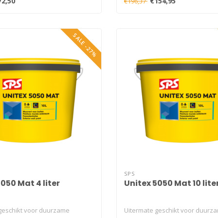
72,50
€154,95
€196,37
SALE -27%
SPS
050 Mat 4 liter
Unitex 5050 Mat 10 lite
geschikt voor duurzame
Uitermate geschikt voor duurz