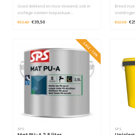
Goed dekkend en mooi vloeiend, ook in
Breed inze
vochtige ruimten toepasbaar...
sneldrogen
goed vulle.
€39,50
€2
€53,42
€32,56
SALE -13%
SPS
SPS
Mat PU-A 2,5 liter
Uniclea