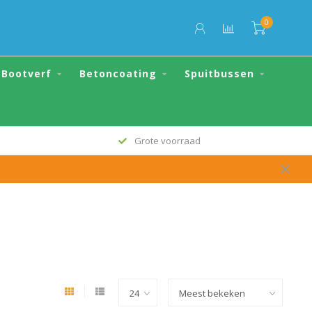
0
Bootverf
Betoncoating
Spuitbussen
Grote voorraad