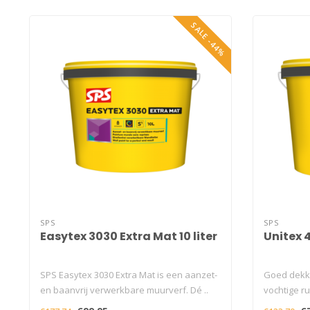
SALE -44%
SPS
SPS
Easytex 3030 Extra Mat 10 liter
Unitex 4
SPS Easytex 3030 Extra Mat is een aanzet-
Goed dekke
en baanvrij verwerkbare muurverf. Dé ..
vochtige r