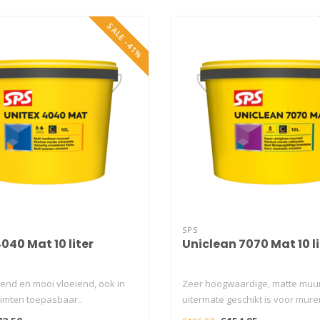
SALE -41%
SPS
040 Mat 10 liter
Uniclean 7070 Mat 10 li
nd en mooi vloeiend, ook in
Zeer hoogwaardige, matte muur
uimten toepasbaar..
uitermate geschikt is voor mure
langd..