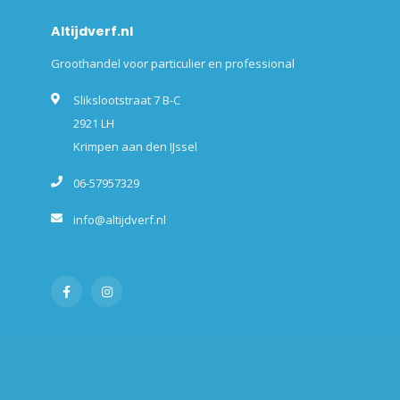
Altijdverf.nl
Groothandel voor particulier en professional
Slikslootstraat 7 B-C
2921 LH
Krimpen aan den IJssel
06-57957329
info@altijdverf.nl