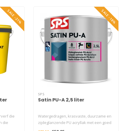
SALE -21%
SALE -18%
SPS
ter
Satin PU-A 2,5 liter
verf die
Watergedragen, krasvaste, duurzame en
n die
zijdeglanzende PU acryllak met een goed
kl..