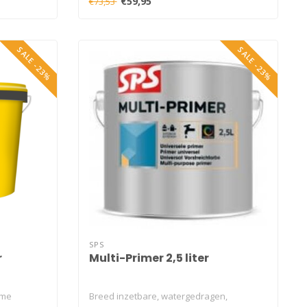
€59,95
€73,53
SALE -23%
SALE -23%
SPS
r
Multi-Primer 2,5 liter
ame
Breed inzetbare, watergedragen,