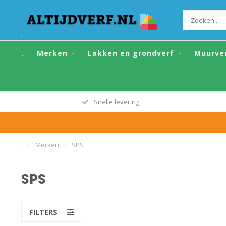
.
Merken
Lakken en grondverf
Muurve
Snelle levering
.
/
Merken
/
SPS
SPS
FILTERS