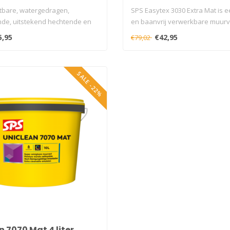
tbare, watergedragen,
SPS Easytex 3030 Extra Mat is 
de, uitstekend hechtende en
en baanvrij verwerkbare muurve
.
5,95
€42,95
€79,02
SALE -22%
n 7070 Mat 4 liter