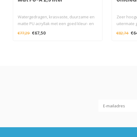
Watergedragen, krasvaste, duurzame en
Zeer hoogw
matte PU acryllak met een goed kleur- en
uitermate 
g..
langd..
€67,50
€6
€77,29
€82,74