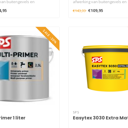
van buitengevels en
afwerking van buitengevels en
n. Ook ..
binnenmuren. Ook ..
4,95
€109,95
€143,33
SALE -20%
SPS
imer 1 liter
Easytex 3030 Extra Mat 