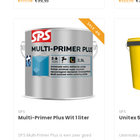
€99,95
€
€177,74
€123,70
SALE -8%
SPS
SPS
Multi-Primer Plus Wit 1 liter
Unitex 5
SPS Multi-Primer Plus is een zeer goed
Uitermate 