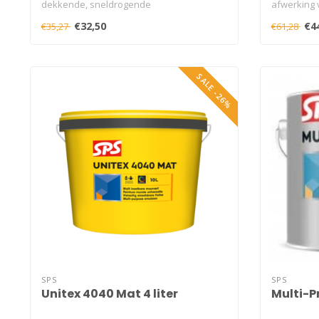
dekkende, sneldrogende
afwerking 
waterverdunbare pr..
binnenmure
€32,50
€4
€35,27
€61,28
SALE -26%
SPS
SPS
Unitex 4040 Mat 4 liter
Multi-Pr