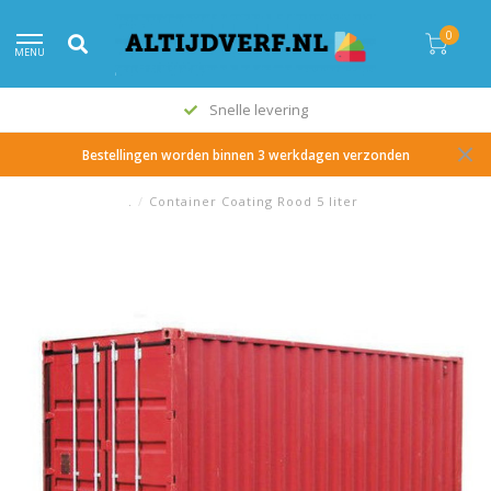
0
MENU
Snelle levering
Bestellingen worden binnen 3 werkdagen verzonden
.
/
Container Coating Rood 5 liter