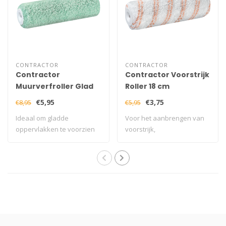
CONTRACTOR
CONTRACTOR
Contractor
Contractor Voorstrijk
Muurverfroller Glad
Roller 18 cm
18 cm
€5,95
€3,75
€8,95
€5,95
Ideaal om gladde
Voor het aanbrengen van
oppervlakken te voorzien
voorstrijk,
muur of plafondver..
hechtingsbevorderende
mi..