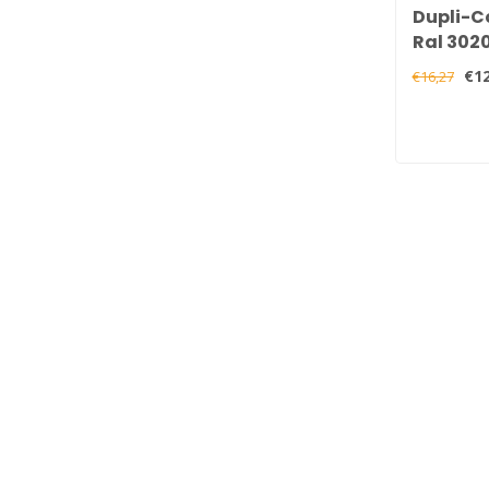
Dupli-Co
Ral 302
Hooggla
€12
€16,27