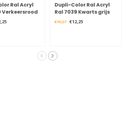
lor Ral Acryl
Dupli-Color Ral Acryl
Dup
0 Verkeersrood
Ral 7039 Kwarts grijs
Ral
ns 400 ml
Hoogglans 400 ml
Ho
,25
€12,25
€16,27
€16,