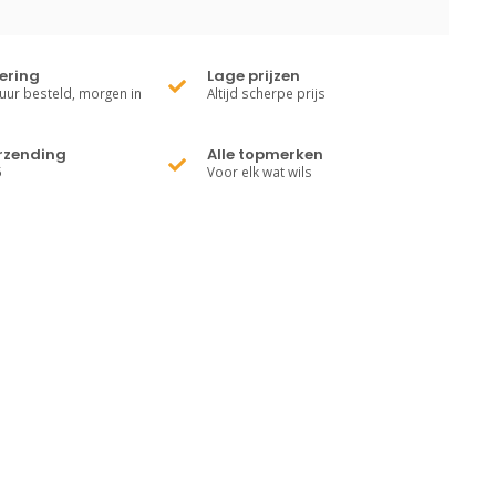
vering
Lage prijzen
uur besteld, morgen in
Altijd scherpe prijs
erzending
Alle topmerken
5
Voor elk wat wils