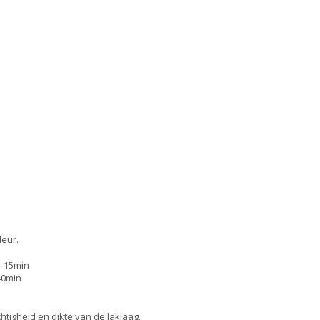
leur.
r 15min
40min
htigheid en dikte van de laklaag.