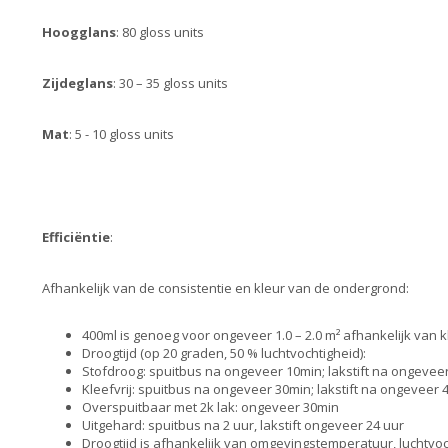
Hoogglans
: 80 gloss units
Zijdeglans
: 30 – 35 gloss units
Mat
: 5 - 10 gloss units
Efficiëntie
:
Afhankelijk van de consistentie en kleur van de ondergrond:
400ml is genoeg voor ongeveer 1.0 – 2.0 m² afhankelijk van k
Droogtijd (op 20 graden, 50 % luchtvochtigheid):
Stofdroog: spuitbus na ongeveer 10min; lakstift na ongevee
Kleefvrij: spuitbus na ongeveer 30min; lakstift na ongeveer 
Overspuitbaar met 2k lak: ongeveer 30min
Uitgehard: spuitbus na 2 uur, lakstift ongeveer 24 uur
Droogtijd is afhankelijk van omgevingstemperatuur, luchtvoc