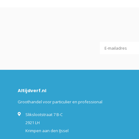
Altijdverf.nl
Groothandel voor particulier en professional
Slikslootstraat 7 B-C
2921 LH
Krimpen aan den IJssel