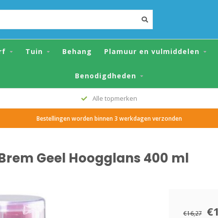
 Hoogglans 400 ml
rf
Tuin
Behang
Plamuur en vulmiddelen
Benodigdheden
Grote voorraad
Bestellingen worden binnen 3 werkdagen verzonden
2 Brem Geel Hoogglans 400 ml
€
€16,27