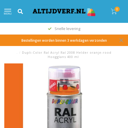
0
MENU
Snelle levering
Bestellingen worden binnen 3 werkdagen verzonden
.
/
Dupli-Color Ral Acryl Ral 2008 Helder oranje-rood
Hoogglans 400 ml