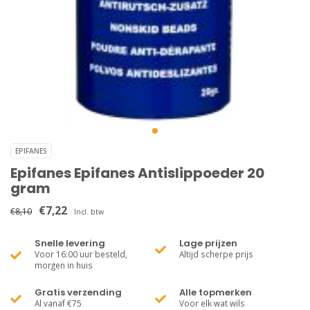
EPIFANES
Epifanes Epifanes Antislippoeder 20
gram
€7,22
€8,10
Incl. btw
Snelle levering
Lage prijzen
Voor 16:00 uur besteld,
Altijd scherpe prijs
morgen in huis
Gratis verzending
Alle topmerken
Al vanaf €75
Voor elk wat wils