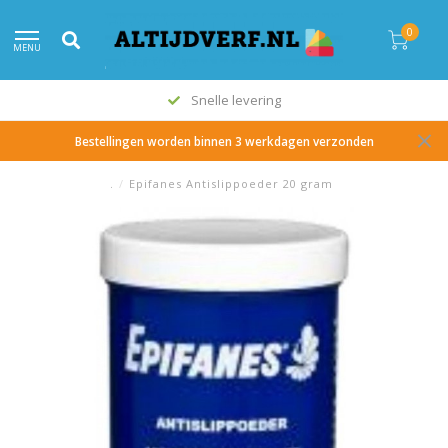
0
MENU
Snelle levering
Bestellingen worden binnen 3 werkdagen verzonden
.
/
Epifanes Antislippoeder 20 gram