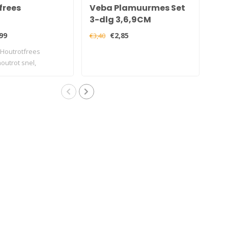
frees
Veba Plamuurmes Set
Me
3-dlg 3,6,9CM
99
€2,85
€3,40
€14,
 Houtrotfrees
Het
outrot snel,
een
..
he..