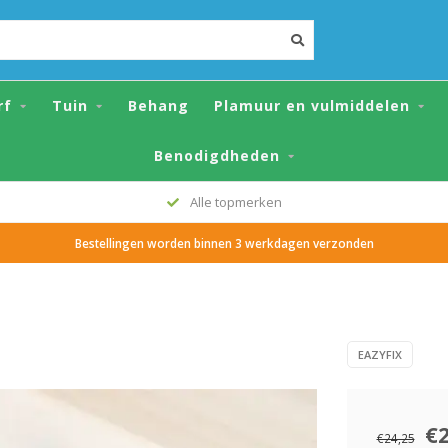
rf
Tuin
Behang
Plamuur en vulmiddelen
Benodigdheden
Grote voorraad
Bestellingen worden binnen 3 werkdagen verzonden
EAZYFIX
€
€24,25