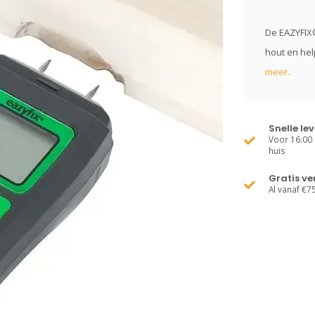
De EAZYFIX
hout en hel
meer..
Snelle le
Voor 16:00 
huis
Gratis v
Al vanaf €7