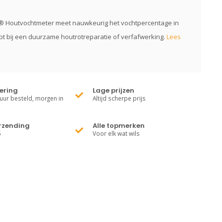
® Houtvochtmeter meet nauwkeurig het vochtpercentage in
pt bij een duurzame houtrotreparatie of verfafwerking.
Lees
vering
Lage prijzen
uur besteld, morgen in
Altijd scherpe prijs
erzending
Alle topmerken
5
Voor elk wat wils