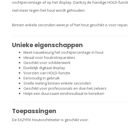
vochtpercentage af op het display. Dankzij de handige HOLD-functi
niet meer tegen het hout wordt gehouden.
Binnen enkele seconden weet je of het hout geschikt is voor repara
Unieke eigenschappen
Meet nauwkeurig het vochtpercentage in hout
Ideaal voor houtrotreparaties
Geschikt voor schilderwerk
Duidelijk digitaal display
Voorzien van HOLD-functie
Eenvoudig in gebruik
Snelle meting binnen enkele seconden
Geschikt voor professionals en doe-het-zelvers
Helpt een duurzaam eindresultaat te bereiken
Toepassingen
De EAZYFIX Houtvochtmeter is geschikt voor: