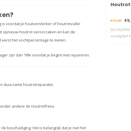
Houtrot
ken?
€9,
€12,49
g is voordat je houtversterker of houtrotvuller
De EAZYFIX
 dit opnieuw houtrot veroorzaken en kan de
verwijdert h
d eerst het vochtpercentage te meten.
nauwkeurig 
ger zijn dan 18% voordat je begint met repareren.
en duurzame houtrotreparatie.
r onder andere de Houtrotfrees.
 beschadiging. Het is belangrijk dat je niet het