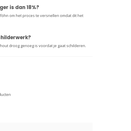
ger is dan 18%?
föhn om het proces te versnellen omdat dit het
childerwerk?
 hout droog genoeg is voordat je gaat schilderen.
ducten
1