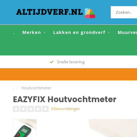
EAZYFIX Houtvochtmeter
.
Merken
Lakken en grondverf
Muurve
Alle topmerken
.
/
Houtvochtmeter
EAZYFIX Houtvochtmeter
0 beoordelingen