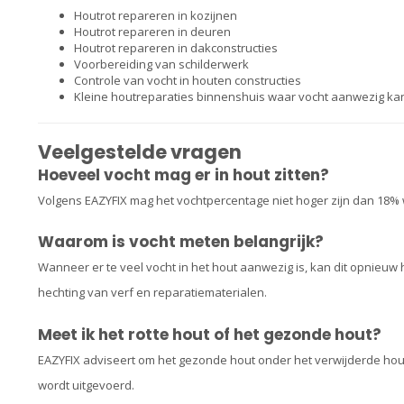
Houtrot repareren in kozijnen
Houtrot repareren in deuren
Houtrot repareren in dakconstructies
Voorbereiding van schilderwerk
Controle van vocht in houten constructies
Kleine houtreparaties binnenshuis waar vocht aanwezig kan
Veelgestelde vragen
Hoeveel vocht mag er in hout zitten?
Volgens EAZYFIX mag het vochtpercentage niet hoger zijn dan 18% w
Waarom is vocht meten belangrijk?
Wanneer er te veel vocht in het hout aanwezig is, kan dit opnieuw
hechting van verf en reparatiematerialen.
Meet ik het rotte hout of het gezonde hout?
EAZYFIX adviseert om het gezonde hout onder het verwijderde hout
wordt uitgevoerd.