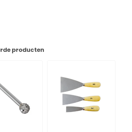
erde producten
EAZ