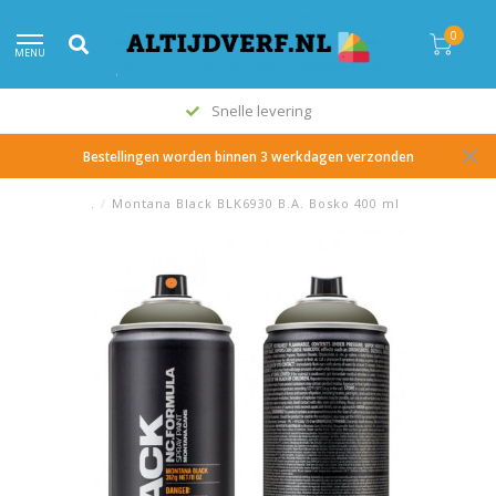
0
MENU
Snelle levering
Bestellingen worden binnen 3 werkdagen verzonden
.
/
Montana Black BLK6930 B.A. Bosko 400 ml