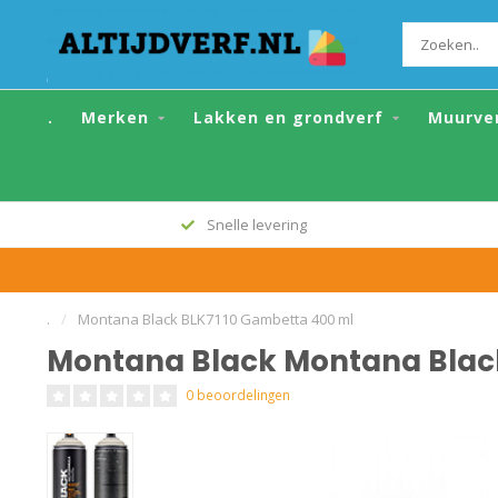
Montana Black Montana Black BLK7110 
.
Merken
Lakken en grondverf
Muurve
Snelle levering
.
/
Montana Black BLK7110 Gambetta 400 ml
Montana Black Montana Blac
0 beoordelingen