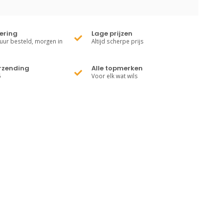
vering
Lage prijzen
uur besteld, morgen in
Altijd scherpe prijs
erzending
Alle topmerken
5
Voor elk wat wils