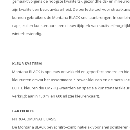
gemaakt volgens de hoogste kwaliteits-, gezondheids- en milieun
zijn kwaliteit en betrouwbaarheid. De perfecte tool voor straatkuns
kunnen gebruikers de Montana BLACK snel aanbrengen. In combina
caps, zullen kunstenaars een nieuw tijdperk van spuitverfmogeli
winterbestendig.
KLEUR SYSTEEM
Montana BLACK is opnieuw ontwikkeld en geperfectioneerd en bi
kleurtinten omvat het assortiment 7 Power-kleuren en de metallic-
ECHTE kleuren die CMY (K) -waarden en speciale kunstenaarskleure
verkrijgbaar in 150 ml en 600 ml (zie kleurenkaart).
LAK EN KLEP
NITRO-COMBINATIE BASIS
De Montana BLACK bevat nitro-combinatielak voor snel schilderen 