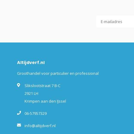
Altijdverf.nl
Groothandel voor particulier en professional
Slikslootstraat 7 B-C
2921 LH
Krimpen aan den IJssel
06-57957329
info@altijdverf.nl