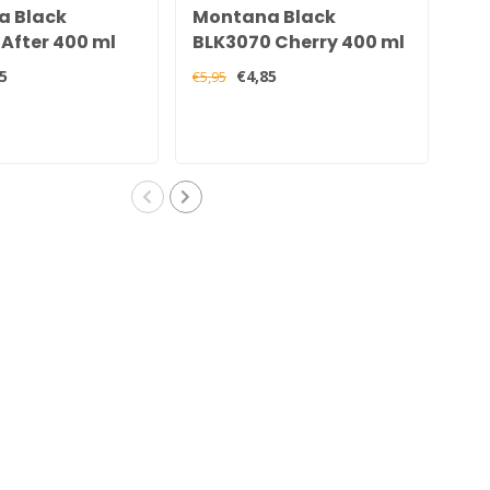
a Black
Montana Black
Mo
After 400 ml
BLK3070 Cherry 400 ml
BL
40
5
€4,85
€5,95
€5,9