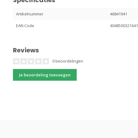
Artikelnummer
46841941
EAN Code
404850032164
Reviews
0 beoordelingen
Je beoordeling toevoegen