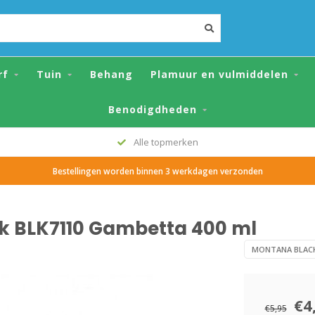
Gambetta 400 ml
rf
Tuin
Behang
Plamuur en vulmiddelen
Benodigdheden
Alle topmerken
Bestellingen worden binnen 3 werkdagen verzonden
k BLK7110 Gambetta 400 ml
MONTANA BLAC
€4
€5,95