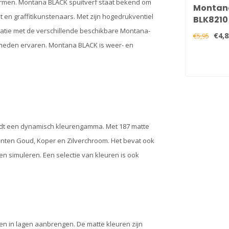
ormen. Montana BLACK spuitverf staat bekend om
Montan
t en graffitikunstenaars. Met zijn hogedrukventiel
BLK8210 
tie met de verschillende beschikbare Montana-
€4,8
€5,95
jkheden ervaren. Montana BLACK is weer- en
edt een dynamisch kleurengamma. Met 187 matte
tinten Goud, Koper en Zilverchroom. Het bevat ook
n simuleren. Een selectie van kleuren is ook
en in lagen aanbrengen. De matte kleuren zijn