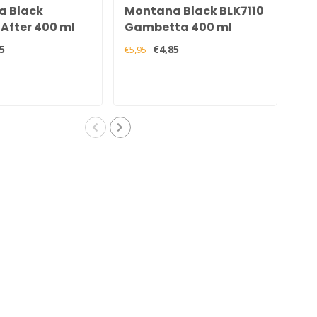
a Black
Montana Black BLK7110
Mo
After 400 ml
Gambetta 400 ml
BL
5
€4,85
€5,95
€5,9