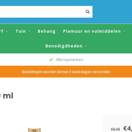
rf
Tuin
Behang
Plamuur en vulmiddelen
Benodigdheden
Grote voorraad
Bestellingen worden binnen 3 werkdagen verzonden
0 ml
€4
€5,95