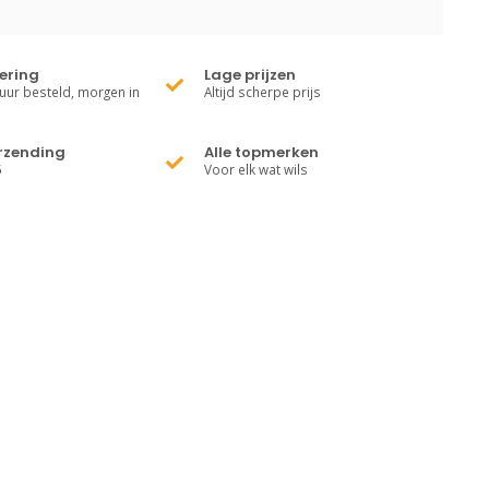
vering
Lage prijzen
uur besteld, morgen in
Altijd scherpe prijs
erzending
Alle topmerken
5
Voor elk wat wils