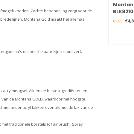
Montan
BLK8210 
rfmogelijkheden. Zachte behandeling zorgt voor de
erbrede lijnen, Montana Gold maakt het allemaal
€4,8
€5,95
ngamma's die beschikbaar zijn in spuitverf.
-acrylmengsel. Alleen de beste ingrediënten en
tie van de Montana GOLD, waardoor het hoogste
 met ander acryl lakken evenals met de lak van de
 traditionele borstels (of air brush). Spray