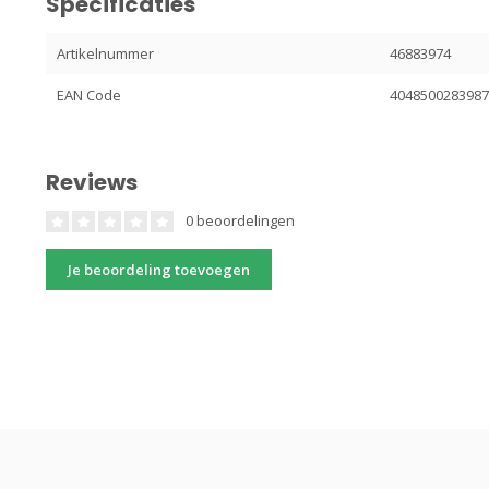
Specificaties
Artikelnummer
46883974
EAN Code
404850028398
Reviews
0 beoordelingen
Je beoordeling toevoegen