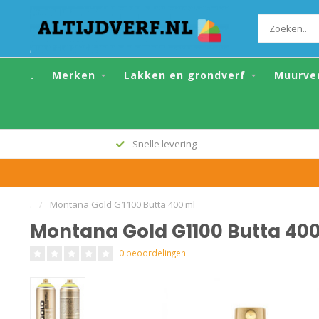
Montana Gold G1100 Butta 400 ml
.
Merken
Lakken en grondverf
Muurve
Alle topmerken
.
/
Montana Gold G1100 Butta 400 ml
Montana Gold G1100 Butta 40
0 beoordelingen