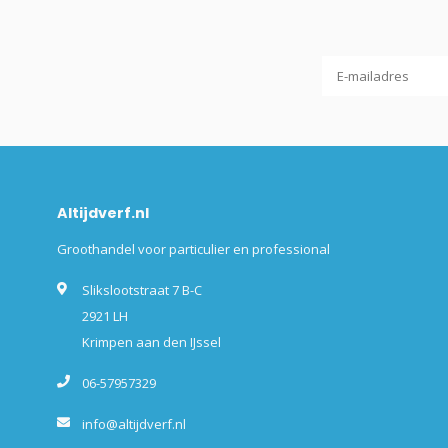
Altijdverf.nl
Groothandel voor particulier en professional
Slikslootstraat 7 B-C
2921 LH
Krimpen aan den IJssel
06-57957329
info@altijdverf.nl