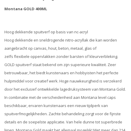
Montana GOLD 400ML
Hoog dekkende spuitverf op basis van nc-acryl
Hoog dekkende en sneldrogende nitro-acryllak die kan worden
aangebracht op canvas, hout, beton, metaal, glas of
zelfs flexibele oppervlakken zonder barsten of kleurverbleking.
GOLD spuitverf staat bekend om zijn superieure kwaliteit. Zeer
betrouwbaar, het biedt kunstenaars en hobbyisten het perfecte
hulpmiddel voor creatief werk. Hoge nauwkeurigheid is verzekerd
door het exclusief ontwikkelde lagedruksysteem van Montana Gold.
In combinatie met de verscheidenheid aan Montana level caps
beschikbaar, ervaren kunstenaars een nieuw tijdperk van
spuitverfmogelijkheden. Zachte behandeling zorgt voor de fijnste
details en de soepelste applicatie. Van hele dunne tot superbrede
lijnen, Montana Gold maakt het allemaal mogelijk! Met meer dan 214