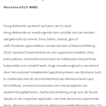
Montana GOLD 400ML
Hoog dekkende spuitverf op basis van nc-acryl
Hoog dekkende en sneldrogende nitro-acryllak die kan worden
aangebracht op canvas, hout, beton, metaal, glas of
zelfs flexibele oppervlakken zonder barsten of kleurverbleking.
GOLD spuitverf staat bekend om zijn superieure kwaliteit. Zeer
betrouwbaar, het biedt kunstenaars en hobbyisten het perfecte
hulpmiddel voor creatief werk. Hoge nauwkeurigheid is verzekerd
door het exclusief ontwikkelde lagedruksysteem van Montana Gold.
In combinatie met de verscheidenheid aan Montana level caps
beschikbaar, ervaren kunstenaars een nieuw tijdperk van
spuitverfmogelijkheden. Zachte behandeling zorgt voor de fijnste
details en de soepelste applicatie. Van hele dunne tot superbrede
lijnen, Montana Gold maakt het allemaal mogelijk! Met meer dan 214