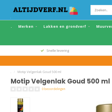
Motip Velgenlak Goud 500 ml
.
Merken
Lakken en grondverf
Muurve
Snelle levering
.
/
Motip Velgenlak Goud 500 ml
Motip Velgenlak Goud 500 ml
0 beoordelingen