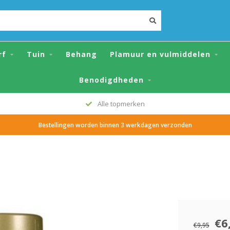
rf
Tuin
Behang
Plamuur en vulmiddelen
Benodigdheden
Alle topmerken
Bestellingen worden binnen 3 werkdagen verzonden
€6
€9,95