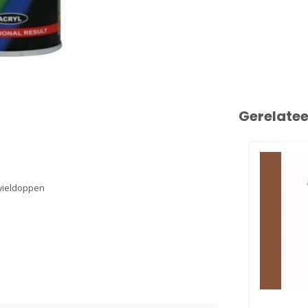
Gerelate
 wieldoppen