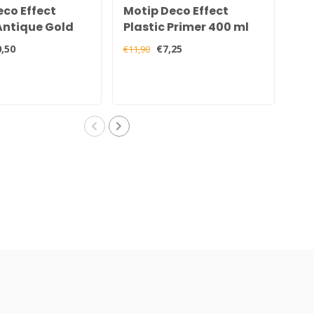
eco Effect
Motip Deco Effect
Mo
Antique Gold
Plastic Primer 400 ml
50
,50
€7,25
€11,90
€9,9