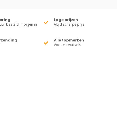
vering
Lage prijzen
uur besteld, morgen in
Altijd scherpe prijs
erzending
Alle topmerken
5
Voor elk wat wils