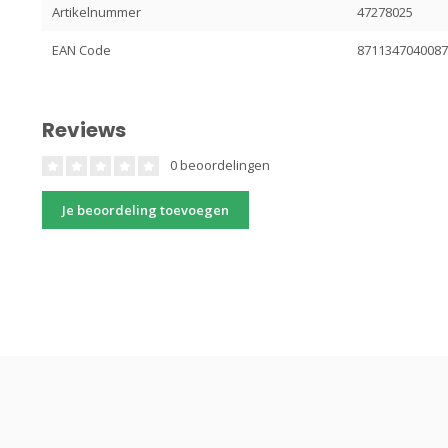
Artikelnummer
47278025
EAN Code
871134704008
Reviews
0 beoordelingen
Je beoordeling toevoegen