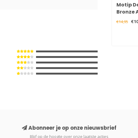
Motip D
Bronze 
7
400 ml
€10
€14,95
Abonneer je op onze nieuwsbrief
Blijf op de hoogte over onze laatste acties