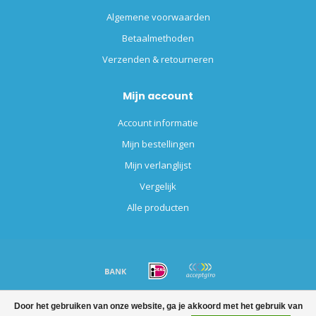
Algemene voorwaarden
Betaalmethoden
Verzenden & retourneren
Mijn account
Account informatie
Mijn bestellingen
Mijn verlanglijst
Vergelijk
Alle producten
© Copyright 2026 Altijdverf.nl - Powered by
Lightspeed
-
Lightspeed
Door het gebruiken van onze website, ga je akkoord met het gebruik van