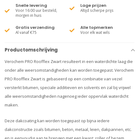
Snelle levering
Lage prijzen
Voor 16:00 uur besteld,
Altijd scherpe prijs
morgen in huis
Gratis verzending
Alle topmerken
Al vanaf €75
Voor elk wat wils
Productomschrijving
Verochem PRO Roofflex Zwart resulteert in een waterdichte laag die
onder alle weersomstandigheden kan worden toegepast. Verochem
PRO Roofflex Zwart is gebaseerd op een combinatie van vezel
versterkt bitumen, speciale additieven en solvents en zal bij vrijwel
alle weersomstandigheden nagenoeg ieder oppervlak waterdicht
maken.
Deze dakcoating kan worden toegepast op bijna iedere
dakconstructie zoals bitumen, beton, metaal, leien, dakpannen, etc.
en is eenvoudig aan te brengen met een kwast, roller of bezem.