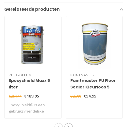
Gerelateerde producten
RUST-OLEUM
PAINTMASTER
Epoxyshield Maxx 5
Paintmaster PU Floor
liter
Sealer Kleurloos 5
liter
€189,95
€54,95
€264,44
€65,00
EpoxyShield® is een
gebruiksvriendelijke
watergebaseerde epo..