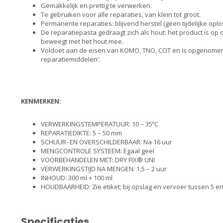
Gemakkelijk en prettig te verwerken.
Te gebruiken voor alle reparaties, van klein tot groot.
Permanente reparaties: blijvend herstel (geen tijdelijke oplo
De reparatiepasta gedraagt zich als hout: het product is o
beweegt met het hout mee.
Voldoet aan de eisen van KOMO, TNO, COT en is opgenomen i
reparatiemiddelen‘.
KENMERKEN:
VERWERKINGSTEMPERATUUR: 10 – 35ºC
REPARATIEDIKTE: 5 – 50 mm
SCHUUR- EN OVERSCHILDERBAAR: Na 16 uur
MENGCONTROLE SYSTEEM: Egaal geel
VOORBEHANDELEN MET: DRY FIX® UNI
VERWERKINGSTIJD NA MENGEN: 1,5 – 2 uur
INHOUD: 300 ml + 100 ml
HOUDBAARHEID: Zie etiket; bij opslag en vervoer tussen 5 en
Specificaties