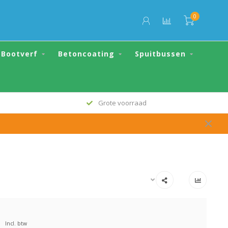
0
€59,99
Toevoegen aan winkelwagen
Bootverf
Betoncoating
Spuitbussen
Grote voorraad
Incl. btw