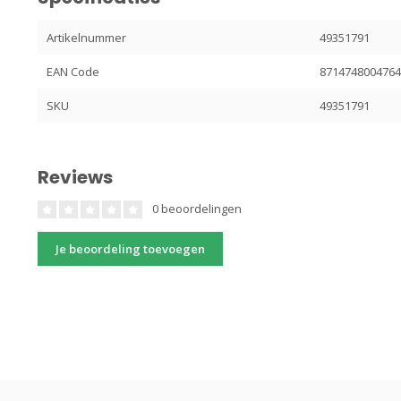
Artikelnummer
49351791
EAN Code
871474800476
SKU
49351791
Reviews
0 beoordelingen
Je beoordeling toevoegen