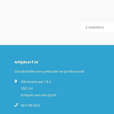
Altijdverf.nl
Groothandel voor particulier en professional
Slikslootstraat 7 B-C
2921 LH
Krimpen aan den IJssel
06-57957329