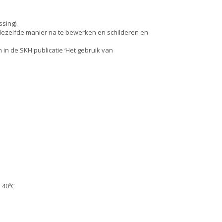
ssing).
p dezelfde manier na te bewerken en schilderen en
n de SKH publicatie ‘Het gebruik van
 40ºC