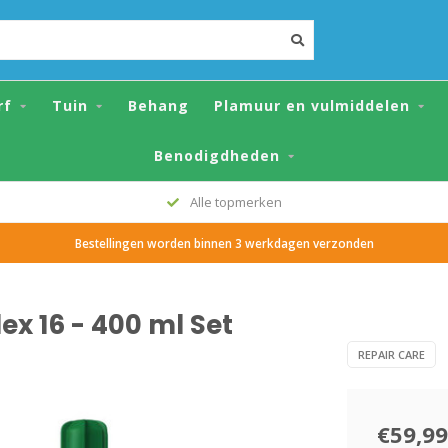
ml Set
rf
Tuin
Behang
Plamuur en vulmiddelen
Benodigdheden
Alle topmerken
Bestellingen worden binnen 3 werkdagen verzonden
ex 16 - 400 ml Set
REPAIR CARE
€59,99