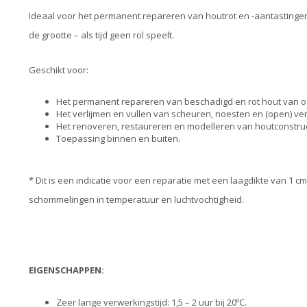
Ideaal voor het permanent repareren van houtrot en -aantastingen
de grootte – als tijd geen rol speelt.
Geschikt voor:
Het permanent repareren van beschadigd en rot hout van o.
Het verlijmen en vullen van scheuren, noesten en (open) ve
Het renoveren, restaureren en modelleren van houtconstruct
Toepassing binnen en buiten.
* Dit is een indicatie voor een reparatie met een laagdikte van 1 cm
schommelingen in temperatuur en luchtvochtigheid.
EIGENSCHAPPEN:
Zeer lange verwerkingstijd: 1,5 – 2 uur bij 20ºC.