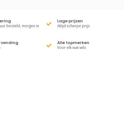
vering
Lage prijzen
uur besteld, morgen in
Altijd scherpe prijs
erzending
Alle topmerken
5
Voor elk wat wils