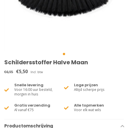
Schildersstoffer Halve Maan
€5,50
€6,95
Incl. btw
Snelle levering
Lage prijzen
Voor 16:00 uur besteld,
Altijd scherpe prijs
morgen in huis
Gratis verzending
Alle topmerken
Al vanaf €75
Voor elk wat wils
Productomschrijving