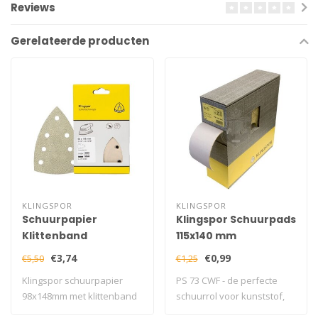
Reviews
Gerelateerde producten
KLINGSPOR
KLINGSPOR
Schuurpapier
Klingspor Schuurpads
Klittenband
115x140 mm
98X148mm 5 stuks
€3,74
€0,99
€5,50
€1,25
Klingspor schuurpapier
PS 73 CWF - de perfecte
98x148mm met klittenband
schuurrol voor kunststof,
voor strak s..
lak en coa..