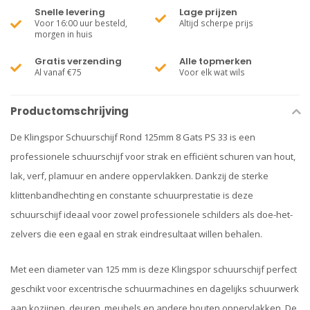
Snelle levering
Lage prijzen
Voor 16:00 uur besteld,
Altijd scherpe prijs
morgen in huis
Gratis verzending
Alle topmerken
Al vanaf €75
Voor elk wat wils
Productomschrijving
De Klingspor Schuurschijf Rond 125mm 8 Gats PS 33 is een
professionele schuurschijf voor strak en efficiënt schuren van hout,
lak, verf, plamuur en andere oppervlakken. Dankzij de sterke
klittenbandhechting en constante schuurprestatie is deze
schuurschijf ideaal voor zowel professionele schilders als doe-het-
zelvers die een egaal en strak eindresultaat willen behalen.
Met een diameter van 125 mm is deze Klingspor schuurschijf perfect
geschikt voor excentrische schuurmachines en dagelijks schuurwerk
aan kozijnen, deuren, meubels en andere houten oppervlakken. De