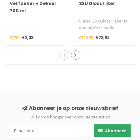
Verfbeker + Deksel
S2U Gloss 1 liter
700 ml
Sigma S2U Gloss 1 Liter is
een professionele
hoogglans buitenlak met
€2,08
€78,95
€2,50
€120,95
hoge weerva..
Abonneer je op onze nieuwsbrief
Blijf op de hoogte over onze laatste acties
Abonneer