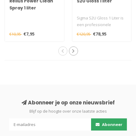
Relius Power Clean
S2U Gloss 1 liter
Spray 1 liter
Sigma S2U Gloss 1 Liter is
een professionele
hoogglans buitenlak met
€7,95
€78,95
€10,95
€120,95
hoge weerva..
Abonneer je op onze nieuwsbrief
Blijf op de hoogte over onze laatste acties
Abonneer