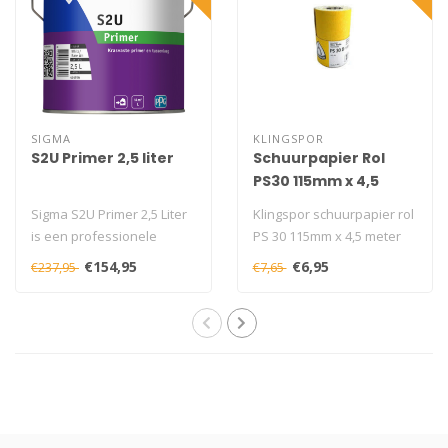
SIGMA
KLINGSPOR
S2U Primer 2,5 liter
Schuurpapier Rol
PS30 115mm x 4,5
Meter
Sigma S2U Primer 2,5 Liter
Klingspor schuurpapier rol
is een professionele
PS 30 115mm x 4,5 meter
grondverf voor buiten met
voor strak handmatig
€154,95
€6,95
€237,95
€7,65
hoge d..
schuren ..