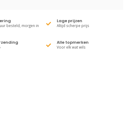
vering
Lage prijzen
uur besteld, morgen in
Altijd scherpe prijs
erzending
Alle topmerken
5
Voor elk wat wils