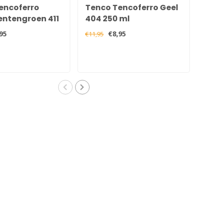
encoferro
Tenco Tencoferro Geel
Te
ntengroen 411
404 250 ml
40
95
€8,95
€11,95
€11,